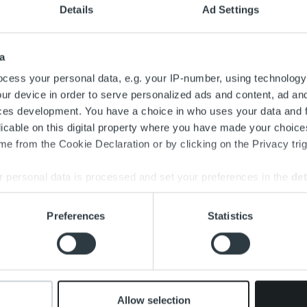
Details
Ad Settings
one
›
Ajankohtaista
 mukana 16.9.2020 järjestettävässä 600Min CFO -virtuaalit
a
soinnista ja laskutukseen liittyvän datan hyödyntämisestä li
cess your personal data, e.g. your IP-number, using technology
ur device in order to serve personalized ads and content, ad a
CFO -tapahtuma kokoaa yhteen Suomen TOP500-yritysten talous
ces development. You have a choice in who uses your data and 
isestä sekä siihen liittyvistä haasteista, joihin tapahtumassa muk
licable on this digital property where you have made your choic
aan.
e from the Cookie Declaration or by clicking on the Privacy trig
italilta mukana ovat myyntipäällikkö
Päivi Enden
, myyntipääll
 personal data is processed and set your preferences in the
det
oja »
e content and ads, to provide social media features and to analy
Preferences
Statistics
 our site with our social media, advertising and analytics partn
 provided to them or that they’ve collected from your use of their
apital
#ropojengi
600MinCFO
Ajankohtaista
Allow selection