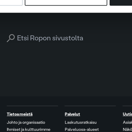
Search for:
Tietoa meistä
Palvelut
Uuti
Johto ja organisaatio
Laskutusratkaisu
Asia
Ihmiset ja kulttuurimme
Palveluosa-alueet
Näkö