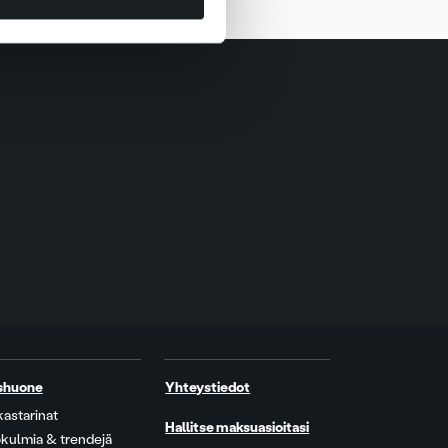
shuone
Yhteystiedot
kastarinat
Hallitse maksuasioitasi
kulmia & trendejä