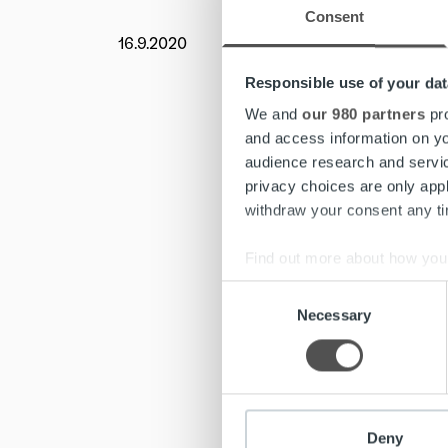
Consent
16.9.2020
Uutishu
Ropo on
Responsible use of your dat
automati
We and
our 980 partners
pro
and access information on yo
600Min 
audience research and servi
kehittäm
privacy choices are only app
ratkaisuj
withdraw your consent any tim
Ropo Cap
Find out more about how your
Consent
Lisätiet
We use cookies to personalis
Necessary
Selection
information about your use of
other information that you’ve
#ropoc
Deny