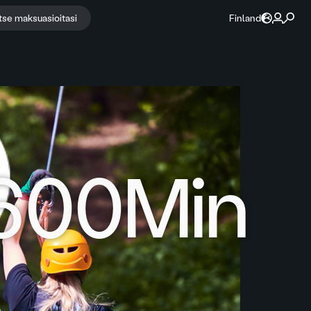
itse maksuasioitasi
Finland
600Min