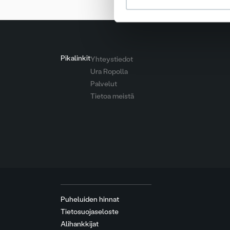
Pikalinkit
Yhteystiedot
Ura Ropolla
Palvelut
Tietoa meistä
Puheluiden hinnat
Tietosuojaseloste
Alihankkijat