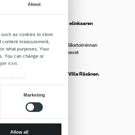
About
apahtumassa kertomassa laskun elinkaaren
iketoiminnassa.
 such as cookies to store
nd content measurement,
johdon vaihtamaan ajatuksia liiketoiminnan
for what purposes. Your
ana olevat palveluntarjoajat tarjoavat
es. You can change or
ger icon.
ikkö
Juha Kajala
ja myyntijohtaja
Ville Räsänen
.
ails section
.
se our traffic. We also share
Marketing
ers who may combine it with
 services.
laskun elinkaaripalvelu
ropo
Allow all