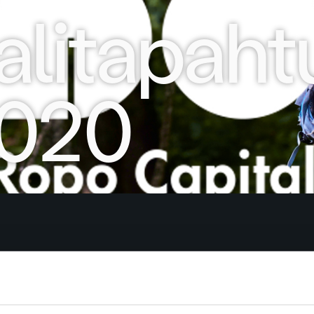
aalitapah
2020