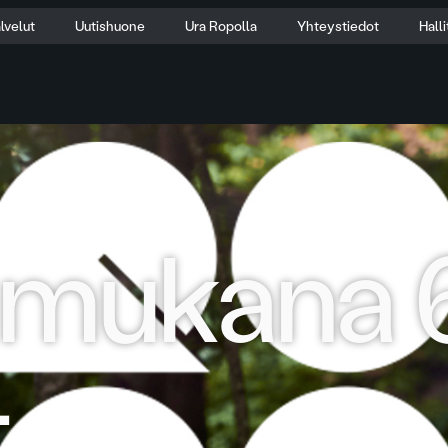
lvelut
Uutishuone
Ura Ropolla
Yhteystiedot
Hall
 mukana 
-