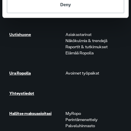
One platform
Deny
Lisäpalvelut
Tuote- ja palvelupäivitykset
Uutishuone
Asiakastarinat
Näkökulmia & trendejä
Raportit & tutkimukset
Elämää Ropolla
Ura Ropolla
Avoimet työpaikat
Yhteystiedot
Hallitse maksuasioitasi
MyRopo
Perintämenettely
Palveluhinnasto