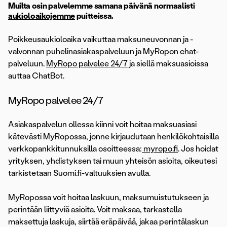
Muilta osin palvelemme samana päivänä normaalisti
aukioloaikojemme
puitteissa.
Poikkeusaukioloaika vaikuttaa maksuneuvonnan ja -
valvonnan puhelinasiakaspalveluun ja MyRopon chat-
palveluun.
MyRopo palvelee 24/7
ja siellä maksuasioissa
auttaa ChatBot.
MyRopo palvelee 24/7
Asiakaspalvelun ollessa kiinni voit hoitaa maksuasiasi
kätevästi MyRopossa, jonne kirjaudutaan henkilökohtaisilla
verkkopankkitunnuksilla osoitteessa:
myropo.fi
. Jos hoidat
yrityksen, yhdistyksen tai muun yhteisön asioita, oikeutesi
tarkistetaan Suomi.fi-valtuuksien avulla.
MyRopossa voit hoitaa laskuun, maksumuistutukseen ja
perintään liittyviä asioita. Voit maksaa, tarkastella
maksettuja laskuja, siirtää eräpäivää, jakaa perintälaskun