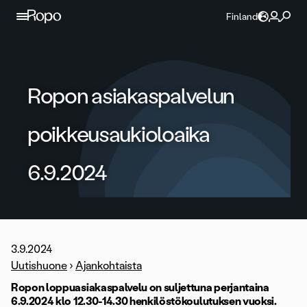
Jatka sisältöön
Finland
Ropon asiakaspalvelun
poikkeusaukioloaika
6.9.2024
3.9.2024
Uutishuone
›
Ajankohtaista
Ropon loppuasiakaspalvelu on suljettuna perjantaina
6.9.2024 klo 12.30-14.30 henkilöstökoulutuksen vuoksi.