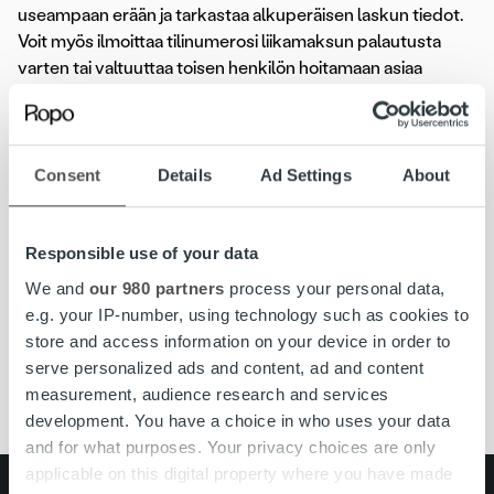
useampaan erään ja tarkastaa alkuperäisen laskun tiedot.
Voit myös ilmoittaa tilinumerosi liikamaksun palautusta
varten tai valtuuttaa toisen henkilön hoitamaan asiaa
puolestasi.
Tarkista, löytyisikö vastaus kysymykseesi Ropon
UKK:sta
Consent
Details
Ad Settings
About
Olemme koostaneet avuksesi
Ropon Usein kysytyt
kysymykset -sivun
, josta löydät vastauksia yleisimmin
Responsible use of your data
kysyttyihin kysymyksiin.
We and
our 980 partners
process your personal data,
e.g. your IP-number, using technology such as cookies to
store and access information on your device in order to
serve personalized ads and content, ad and content
loppuasiakaspalvelu
MyRopo
measurement, audience research and services
development. You have a choice in who uses your data
and for what purposes. Your privacy choices are only
applicable on this digital property where you have made