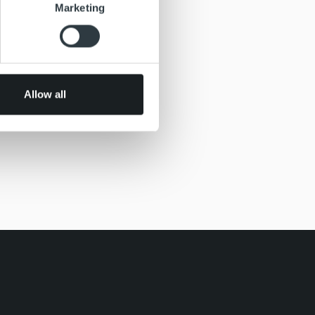
se our traffic. We also share
Marketing
ers who may combine it with
 services.
Allow all