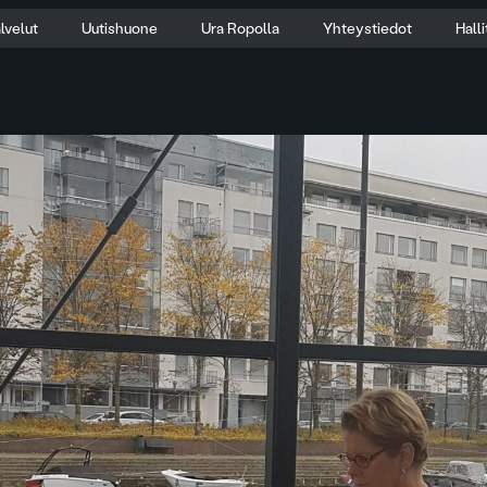
lvelut
Uutishuone
Ura Ropolla
Yhteystiedot
Hall