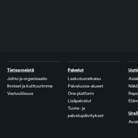
Tietoa meistä
Palvelut
Uuti
Johto ja organisaatio
Laskutusratkaisu
Asia
Ihmiset ja kulttuurimme
Palveluosa-alueet
Näkö
Vastuullisuus
One platform
Rapo
Lisäpalvelut
Eläm
Tuote- ja
Ura 
palvelupäivitykset
Avoi