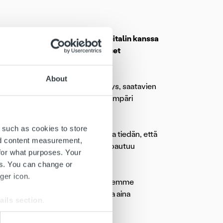
nsson kertoo videolla Ropo Capitalin kanssa
le toimialojen erityisvaatimukset
About
un, johon sisältyy laskujen lähetys, saatavien
 kolmisenkymmentä jäsenyhtiötä ympäri
 such as cookies to store
sa paras. Ropo Capitalin kanssa tiedän, että
nd content measurement,
okkaasti ja jäsenyhtiöillämme vapautuu
for what purposes. Your
a Johansson
tiivistää.
es. You can change or
ger icon.
kuitenkaan ole meidän jäsenyhtiöidemme
 jäsenyhtiömme saavat haltuunsa aina
ails section
.