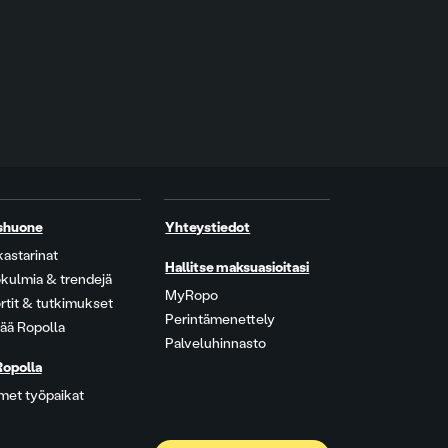
shuone
Yhteystiedot
kastarinat
Hallitse maksuasioitasi
kulmia & trendejä
MyRopo
rtit & tutkimukset
Perintämenettely
ää Ropolla
Palveluhinnasto
Ropolla
met työpaikat