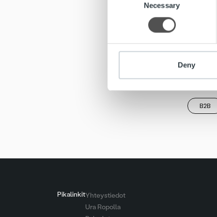
We use cookies to personalis
Necessary
Selection
[embed-
information about your use of
other information that you’ve
Tutustu
www.grid
Deny
B2B
Pikalinkit
Yhteystiedot
Ura Ropolla