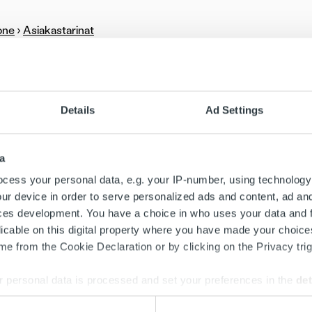
one
›
Asiakastarinat
ankintaosuuskunnan toimitus- ja hankintajohtaja Riitta Joha
 kumppanuuden hyödyistä. Ropo tarjoaa Griditin jäsenyhtiöil
an laskun elinkaaripalvelun.
Details
Ad Settings
joaa Griditin jäsenyhtiöille automatisoidun laskun elinkaaripalvel
 ja mahdolliset perintätoimet. Osuuskunnassa on tällä hetkellä
.
a
cess your personal data, e.g. your IP-number, using technology
iostajana haluan varmistaa, että jokainen kumppanimme on alan
ur device in order to serve personalized ads and content, ad a
iöillemme kilpailutettu laskutuksen kokonaisprosessi toimii teh
ces development. You have a choice in who uses your data and 
ydinliiketoimintaansa, Griditin toimitus- ja hankintajohtaja
Riitt
licable on this digital property where you have made your choic
e from the Cookie Declaration or by clicking on the Privacy trig
us on jokaisen yrityksen kannalta elintärkeä osa-alue – se ei 
mista. Ropon kanssa tehdyllä sopimuksella varmistamme, että
 personal data is processed and set your preferences in the
det
mmän osaamisen ja nykyaikaiset ratkaisut, Johansson kuvailee.