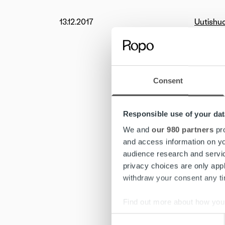
13.12.2017
Uutishu
Gridit H
solmitun
huomioiv
Consent
Ropo tar
hallinta
Suomea
Responsible use of your dat
We and
our 980 partners
pro
– Ammatt
and access information on yo
jäsenyht
audience research and servi
työaikaa 
privacy choices are only app
withdraw your consent any tim
– Laskut
ydinosaa
Find out more about how your
viimeisi
Consent