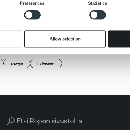
e content and ads, to provide social media features and to analy
Preferences
Statistics
responsive ratio=”16by9″][/embed-responsive]
 our site with our social media, advertising and analytics partn
 provided to them or that they’ve collected from your use of their
 tarkemmin Gridit Hankintaosuuskuntaan:
it.fi
Allow selection
Energia
Referenssi
Search for: