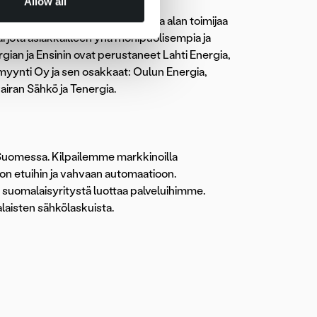
Allow all
ritykset, yksitoista paikallista alan toimijaa
rjota asiakkailleen yhä monipuolisempia ja
ian ja Ensinin ovat perustaneet Lahti Energia,
yynti Oy ja sen osakkaat: Oulun Energia,
iran Sähkö ja Tenergia.
a Suomessa. Kilpailemme markkinoilla
on etuihin ja vahvaan automaatioon.
0 suomalaisyritystä luottaa palveluihimme.
laisten sähkölaskuista.