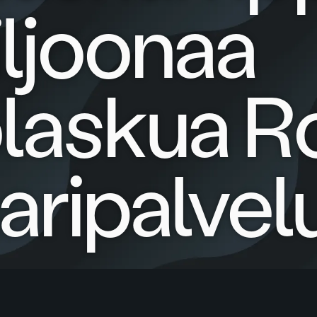
iljoonaa
laskua R
aaripalvel