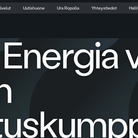
lvelut
Uutishuone
Ura Ropolla
Yhteystiedot
Hall
Energia va
n
tuskump