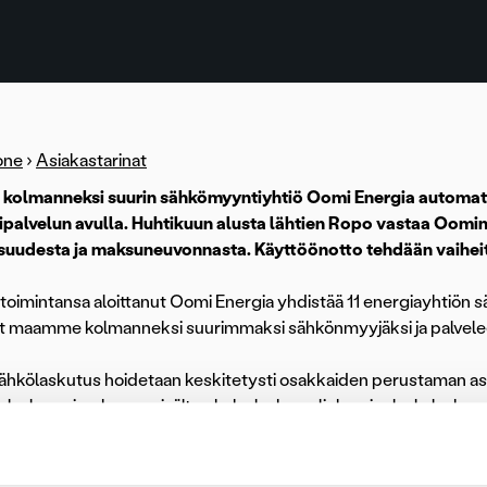
one
›
Asiakastarinat
kolmanneksi suurin sähkömyyntiyhtiö Oomi Energia automati
ipalvelun avulla. Huhtikuun alusta lähtien Ropo vastaa Oomin 
suudesta ja maksuneuvonnasta. Käyttöönotto tehdään vaiheit
 toimintansa aloittanut Oomi Energia yhdistää 11 energiayhtiö
t maamme kolmanneksi suurimmaksi sähkönmyyjäksi ja palvele
hkölaskutus hoidetaan keskitetysti osakkaiden perustaman asia
lvelusopimukseen sisältyy koko laskun elinkaaripalvelu laskun 
alveluun asti. Ropo vastaa myös laskujen maksamiseen liittyvä
knologisten ratkaisujen avulla asiakkaiden puolesta hoidetaan k