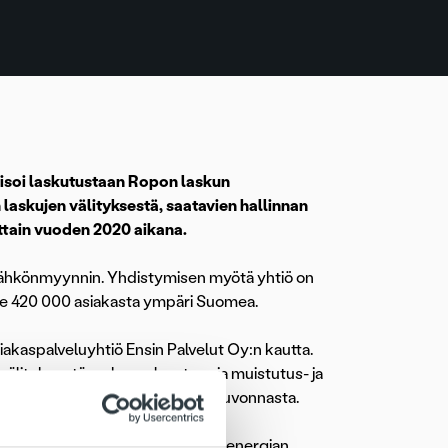
soi laskutustaan Ropon laskun
laskujen välityksestä, saatavien hallinnan
tain vuoden 2020 aikana.
n sähkönmyynnin. Yhdistymisen myötä yhtiö on
e 420 000 asiakasta ympäri Suomea.
kaspalveluyhtiö Ensin Palvelut Oy:n kautta.
välityksestä maksuvalvontaan ja muistutus- ja
stä asiakaspalvelusta ja maksuneuvonnasta.
oko laskutukseen liittyvä ketju: energian