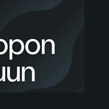
opon
uun