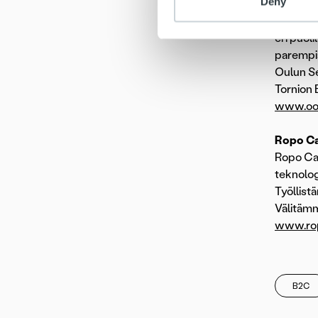
Deny
Oomi Ene
Oomi Ene
eri puol
parempia
Oulun Se
Tornion 
www.oom
Ropo Ca
Ropo Cap
teknolog
Työllist
Välitämm
www.ropo
B2C