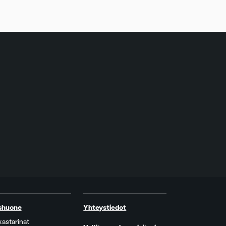
shuone
Yhteystiedot
kastarinat