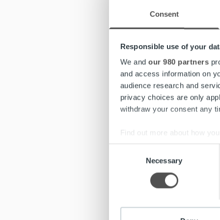
laskutus
Consent
toimeen
– Resurs
Responsible use of your dat
maksuaik
We and
our 980 partners
pro
laskutuk
and access information on yo
audience research and servi
Oomi Ene
privacy choices are only app
Sähkönmy
withdraw your consent any tim
Rantakai
Find out more about how your
Oomin yh
Consent
vaiheitt
We use cookies to personalis
Necessary
Selection
information about your use of
Lisätiet
other information that you’ve
Mikko Uo
Tiina Lyy