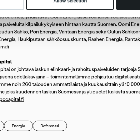
Allow selection
rgia ja Ensin
rgia Oy on 1.4.2020 perustettu sähkönmyyntiyhtiö. Sen perustajay
ilta Suomea, yhdistävät Oomi Energiassa voimansa voidakseen ta
 palveluita kilpailukykyiseen hintaan kautta Suomen. Oomi Energ
udun Sähkö, Pori Energia, Vantaan Energia sekä Oulun Sähkönm
Energia, Haukiputaan sähköosuuskunta, Raahen Energia, Rantaka
i.fi
pital
ital on johtava laskun elinkaari- ja rahoituspalveluiden tarjoaj
isena edelläkävijänä – toimintamallimme pohjautuu digitalisaati
ämme noin 260 talouden ammattilaista ja kuukausittain yli 10 00
e joka kuudennen laskun Suomessa ja yli puolet kaikista suoma
capital.fi
Energia
Referenssi