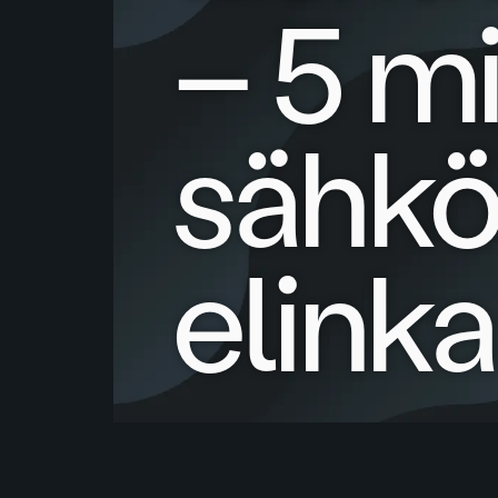
– 5 m
sähkö
elink