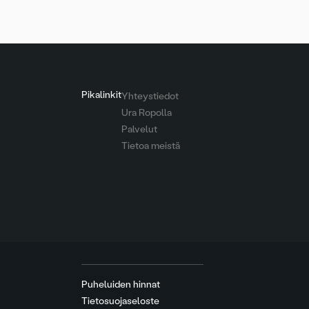
Pikalinkit
Yhteystiedot
Ura Ropolla
Palvelut
Tietoa meistä
Puheluiden hinnat
Tietosuojaseloste