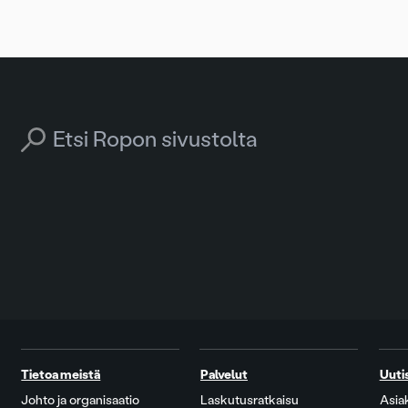
Search for:
Tietoa meistä
Palvelut
Uuti
Johto ja organisaatio
Laskutusratkaisu
Asia