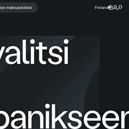
itse maksuasioitasi
Finland
litsi
paniksee