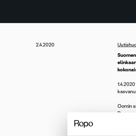
2.4.2020
Uutishu
Suomen 
elinkaar
kokonai
1.4.2020
kasvanu
Oomin sä
Ropon pa
perintäp
Ropon te