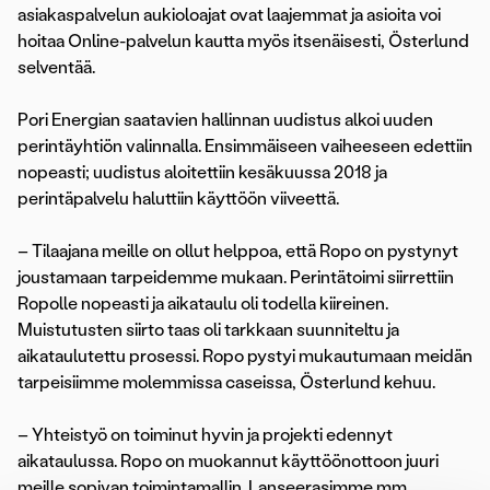
asiakaspalvelun aukioloajat ovat laajemmat ja asioita voi
hoitaa Online-palvelun kautta myös itsenäisesti, Österlund
selventää.
Pori Energian saatavien hallinnan uudistus alkoi uuden
perintäyhtiön valinnalla. Ensimmäiseen vaiheeseen edettiin
nopeasti; uudistus aloitettiin kesäkuussa 2018 ja
perintäpalvelu haluttiin käyttöön viiveettä.
– Tilaajana meille on ollut helppoa, että Ropo on pystynyt
joustamaan tarpeidemme mukaan. Perintätoimi siirrettiin
Ropolle nopeasti ja aikataulu oli todella kiireinen.
Muistutusten siirto taas oli tarkkaan suunniteltu ja
aikataulutettu prosessi. Ropo pystyi mukautumaan meidän
tarpeisiimme molemmissa caseissa, Österlund kehuu.
– Yhteistyö on toiminut hyvin ja projekti edennyt
aikataulussa. Ropo on muokannut käyttöönottoon juuri
meille sopivan toimintamallin. Lanseerasimme mm.