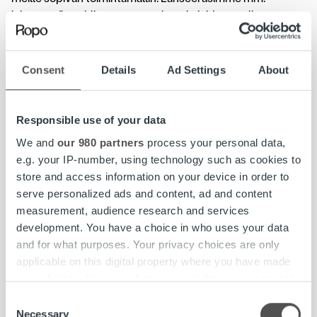
lyhyemmän syklin seurantapalaverit, joiden avulla
operatiivinen henkilöstö saatiin tiiviimmin mukaan
muutostyöhön ja koko porukka sitoutettua uusiin
käytäntöihin, Österlund kuvailee.
Consent
Details
Ad Settings
About
Energia-alalla vahva markkina-asema
Responsible use of your data
Saatavien hallinnan uudistuksen osalta käyttöönotto alkaa
We and
our 980 partners
process your personal data,
olla valmis, mutta Pori Energian kehitysprosessi jatkuu
e.g. your IP-number, using technology such as cookies to
aktiivisena edelleen. Energiayhtiö on siirtymässä uuteen
store and access information on your device in order to
asiakaspalvelujärjestelmään ja Ropo on tiiviisti mukana
serve personalized ads and content, ad and content
myös järjestelmävaihdossa.
measurement, audience research and services
development. You have a choice in who uses your data
– Ropo 24 integroidaan uuteen
and for what purposes. Your privacy choices are only
asiakaspalvelujärjestelmään ja samalla selvitetään
applicable on this digital property where you have made
yhteistyön laajentamista mm. luottotietopalvelun osalta.
your choices. You can change or withdraw your consent
Ropon luottotietoratkaisu voisi olla hyvä lisä meidän
any time from the Cookie Declaration or by clicking on
Consent
kokonaisuuteen, Österlund toteaa.
the Privacy trigger icon.
Necessary
Selection