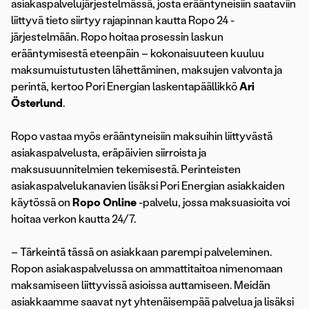
asiakaspalvelujärjestelmässä, josta erääntyneisiin saataviin
liittyvä tieto siirtyy rajapinnan kautta Ropo 24 -
järjestelmään. Ropo hoitaa prosessin laskun
erääntymisestä eteenpäin – kokonaisuuteen kuuluu
maksumuistutusten lähettäminen, maksujen valvonta ja
perintä, kertoo Pori Energian laskentapäällikkö
Ari
Österlund
.
Ropo vastaa myös erääntyneisiin maksuihin liittyvästä
asiakaspalvelusta, eräpäivien siirroista ja
maksusuunnitelmien tekemisestä. Perinteisten
asiakaspalvelukanavien lisäksi Pori Energian asiakkaiden
käytössä on
Ropo Online
-palvelu, jossa maksuasioita voi
hoitaa verkon kautta 24/7.
– Tärkeintä tässä on asiakkaan parempi palveleminen.
Ropon asiakaspalvelussa on ammattitaitoa nimenomaan
maksamiseen liittyvissä asioissa auttamiseen. Meidän
asiakkaamme saavat nyt yhtenäisempää palvelua ja lisäksi