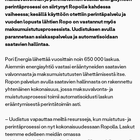
perintäprosessi on siirtynyt Ropolle kahdessa
vaiheessa; kesällä käyttöön otettiin perintäpalvelu ja
vuoden lopusta lähtien Ropo on vastannut myös
maksumuistutusprosessista. Uudistuksen avulla
parannetaan asiakaspalvelua ja automatisoidaan
saatavien hallintaa.
Pori Energia lähettää vuosittain noin 650 000 laskua.
Aiemmin energiayhtiö vastasi erääntyneiden saatavien
valvonnasta ja maksumuistutusten lähettämisestä itse.
Ropon palvelun avulla saatavien hallinnasta on rakennettu
yhtenäinen kokonaisuus, jossa maksuvalvonta- ja
muistutusprosessi toimii automatisoidusti laskun
erääntymisestä perintätoimiin asti.
– Uudistus vapauttaa meiltä resursseja, kun muistutus- ja
perintäprosessi on nyt kokonaisuudessaan Ropolla. Laskut
teemme edelleen meidän omassa