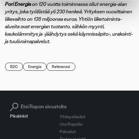
Pori Energia
on 120 vuotta toiminnassa ollut energia-alan
yritys, joka työllistää yli 230 henkeä. Yrityksen vuosittainen
liikevaihto on 138 miljoonaa euroa. Yhtiön liiketoiminta-
alueita ovat energian tuotanto, sähkön myynti,
kaukolämmitys ja -jäähdytys sekä käynnissäpito-, urakointi-
ja tuulivoimapalvelut.
B2C
Energia
Referenssi
Search for:
Pikalinkit
Yhteystiedot
Ura Ropolla
Palvelut