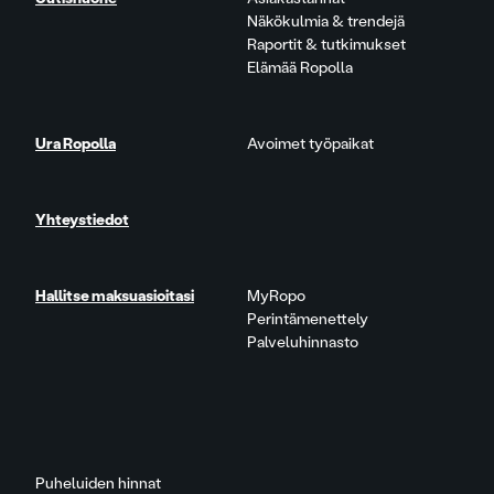
Näkökulmia & trendejä
Raportit & tutkimukset
Elämää Ropolla
Ura Ropolla
Avoimet työpaikat
Yhteystiedot
Hallitse maksuasioitasi
MyRopo
Perintämenettely
Palveluhinnasto
Puheluiden hinnat