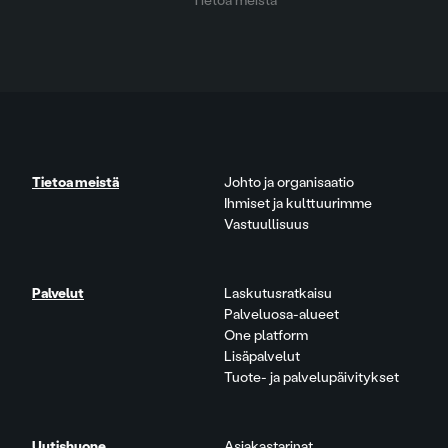
Tietoa meistä
Tietoa meistä
Johto ja organisaatio
Ihmiset ja kulttuurimme
Vastuullisuus
Palvelut
Laskutusratkaisu
Palveluosa-alueet
One platform
Lisäpalvelut
Tuote- ja palvelupäivitykset
Uutishuone
Asiakastarinat