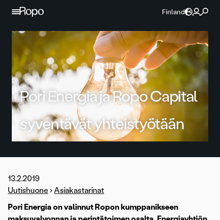
Jatka sisältöön
Finland
Pori Energia ja Ropo Capital
syventävät yhteistyötään
13.2.2019
Uutishuone
›
Asiakastarinat
Pori Energia on valinnut Ropon kumppanikseen
maksuvalvonnan ja perintätoimen osalta. Energiayhtiön