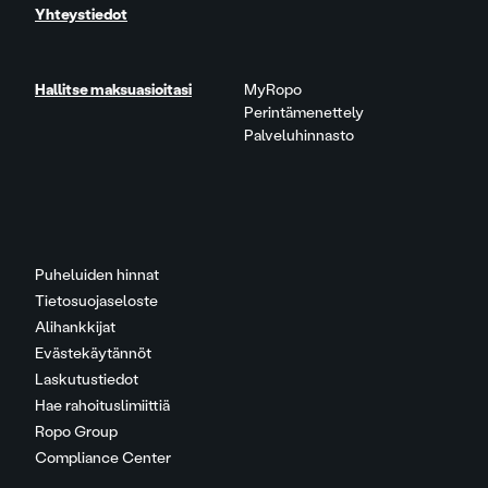
Yhteystiedot
Hallitse maksuasioitasi
MyRopo
Perintämenettely
Palveluhinnasto
Puheluiden hinnat
Tietosuojaseloste
Alihankkijat
Evästekäytännöt
Laskutustiedot
Hae rahoituslimiittiä
Ropo Group
Compliance Center