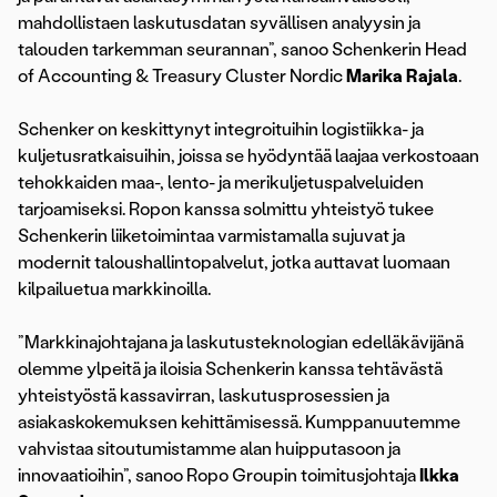
mahdollistaen laskutusdatan syvällisen analyysin ja
talouden tarkemman seurannan”, sanoo Schenkerin Head
of Accounting & Treasury Cluster Nordic
Marika Rajala
.
Schenker on keskittynyt integroituihin logistiikka- ja
kuljetusratkaisuihin, joissa se hyödyntää laajaa verkostoaan
tehokkaiden maa-, lento- ja merikuljetuspalveluiden
tarjoamiseksi. Ropon kanssa solmittu yhteistyö tukee
Schenkerin liiketoimintaa varmistamalla sujuvat ja
modernit taloushallintopalvelut, jotka auttavat luomaan
kilpailuetua markkinoilla.
”Markkinajohtajana ja laskutusteknologian edelläkävijänä
olemme ylpeitä ja iloisia Schenkerin kanssa tehtävästä
yhteistyöstä kassavirran, laskutusprosessien ja
asiakaskokemuksen kehittämisessä. Kumppanuutemme
vahvistaa sitoutumistamme alan huipputasoon ja
innovaatioihin”, sanoo Ropo Groupin toimitusjohtaja
Ilkka