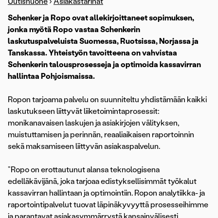
Uutishuone
›
Asiakastarinat
Schenker ja Ropo ovat allekirjoittaneet sopimuksen,
jonka myötä Ropo vastaa Schenkerin
laskutuspalveluista Suomessa, Ruotsissa, Norjassa ja
Tanskassa. Yhteistyön tavoitteena on vahvistaa
Schenkerin talousprosesseja ja optimoida kassavirran
hallintaa Pohjoismaissa.
Ropon tarjoama palvelu on suunniteltu yhdistämään kaikki
laskutukseen liittyvät liiketoimintaprosessit:
monikanavaisen laskujen ja asiakirjojen välityksen,
muistuttamisen ja perinnän, reaaliaikaisen raportoinnin
sekä maksamiseen liittyvän asiakaspalvelun.
”Ropo on erottautunut alansa teknologisena
edelläkävijänä, joka tarjoaa edistyksellisimmät työkalut
kassavirran hallintaan ja optimointiin. Ropon analytiikka- ja
raportointipalvelut tuovat läpinäkyvyyttä prosesseihimme
ja parantavat asiakasymmärrystä kansainvälisesti,