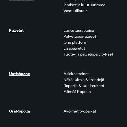
Ihmiset ja kulttuurimme
Vastuullisuus
Palvelut
Laskutusratkaisu
Palveluosa-alueet
One platform
Lisäpalvelut
Tuote- ja palvelupäivitykset
Uutishuone
Asiakastarinat
Näkökulmia & trendejä
Raportit & tutkimukset
Elämää Ropolla
Ura Ropolla
Avoimet työpaikat