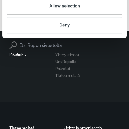
Allow selection
B2B
Referenssi
Deny
Search for:
Pikalinkit
Yhteystiedot
Ura Ropolla
Palvelut
Tietoa meistä
Tietoa meistä
Johto ja organisaatio