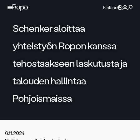
Jatka sisältöön
Finland
Schenker aloittaa
yhteistyön Ropon kanssa
tehostaakseen laskutusta ja
talouden hallintaa
Pohjoismaissa
6.11.2024