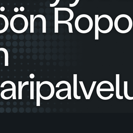
öön Rop
n
aripalvel