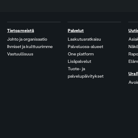
Tietoa meistä
Palvelut
Uuti
Johto ja organisaatio
Laskutusratkaisu
Asia
Ihmiset ja kulttuurimme
Palveluosa-alueet
Näkö
Vastuullisuus
One platform
Rapo
Lisäpalvelut
Eläm
Tuote- ja
Ura 
palvelupäivitykset
Avoi