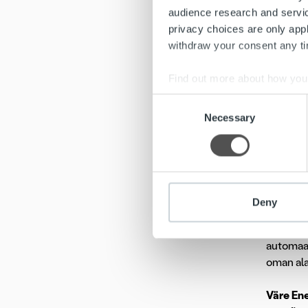
audience research and servi
– Väre a
privacy choices are only app
vuodenva
withdraw your consent any tim
olemme o
Keski-K
Find out more about how your
Yhtiöide
Consent
We use cookies to personalis
Laskutus
Necessary
Selection
information about your use of
other information that you’ve
Lisätiet
Mikko Uo
Ropo Ca
Deny
Ropo Cap
markkino
automaat
oman al
Väre En