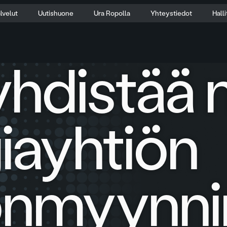
lvelut
Uutishuone
Ura Ropolla
Yhteystiedot
Hall
yhdistää 
iayhtiön
nmyynni