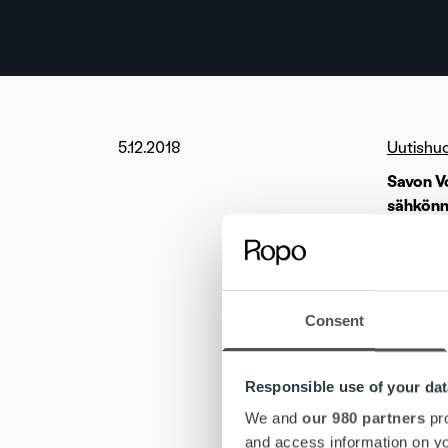
5.12.2018
Uutishu
Savon V
sähkönmy
Ropon el
Väre on 
siirtoa 
Consent
kokonais
liittyvä
Responsible use of your dat
Väre on 
We and
our 980 partners
pro
kotipaik
and access information on yo