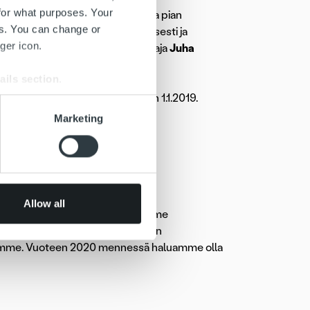
for what purposes. Your
t lähtevät Ropon palvelun kautta pian
es. You can change or
 on edennyt suunnitelman mukaisesti ja
ger icon.
een, kertoo Väreen toimitusjohtaja
Juha
ails section
.
attisesti Väre Energian nimiin 1.1.2019.
se our traffic. We also share
alkaen.
Marketing
ers who may combine it with
 services.
ikko.uotinen@ropocapital.fi
Allow all
iden tarjoaja Suomessa. Kilpailemme
digitalisaation etuihin ja vahvaan
lujamme. Vuoteen 2020 mennessä haluamme olla