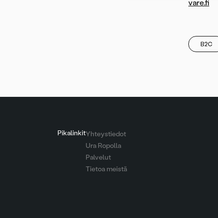
vare.fi
B2C
Pikalinkit
Yhteystiedot
Ura Ropolla
Palvelut
Tietoa meistä