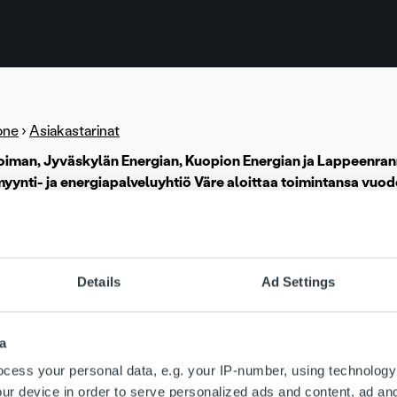
one
›
Asiakastarinat
oiman, Jyväskylän Energian, Kuopion Energian ja Lappeenra
ynti- ja energiapalveluyhtiö Väre aloittaa toimintansa vuod
inkaarimalliin 1.1.2019 alkaen.
neljän vahvan kotimaisen energiayhtiön muodostama yhteisyritys
ja tuotantoa lukuun ottamatta. Yhtiön laskutus hoidetaan Ropon p
Details
Ad Settings
uuteen sisältyy koko laskun elinkaaren hallinta laskujen välityk
än asiakaspalveluun.
a
aloittaessaan Suomen neljänneksi suurin sähkönmyyntiyhtiö ja si
cess your personal data, e.g. your IP-number, using technology
ka on Kuopio, mutta toiminta-alueena koko Suomi.
ur device in order to serve personalized ads and content, ad a