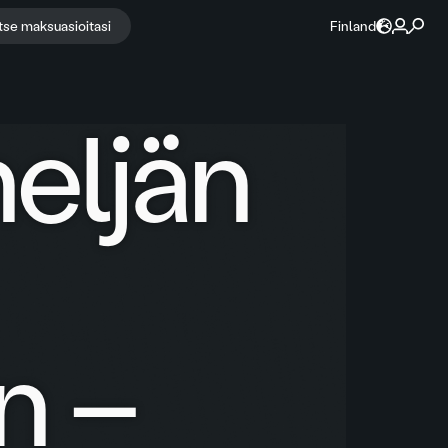
itse maksuasioitasi
Finland
neljän
n –