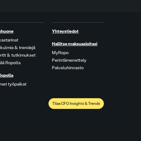
shuone
Yhteystiedot
kastarinat
Hallitse maksuasioitasi
kulmia & trendejä
MyRopo
rtit & tutkimukset
Perintämenettely
ää Ropolla
Palveluhinnasto
Ropolla
met työpaikat
Tilaa CFO Insights & Trends