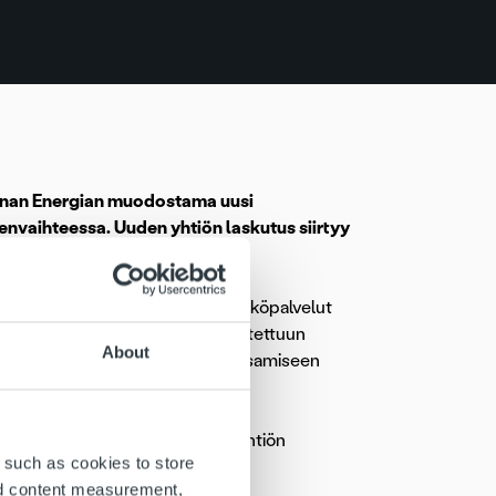
nnan Energian muodostama uusi
envaihteessa. Uuden yhtiön laskutus siirtyy
, johon siirretään yhtiöiden sähköpalvelut
alveluiden avulla. Väreelle toteutettuun
About
sestä saatavien hallintaan ja maksamiseen
llä on noin 250 000 asiakasta. Yhtiön
 such as cookies to store
nd content measurement,