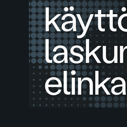
käytt
lasku
elinka