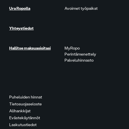
Ura Ropolla
Avoimet työpaikat
Yhteystiedot
Hallitse maksuasioitasi
MyRopo
Perintämenettely
Palveluhinnasto
Puheluiden hinnat
Tietosuojaseloste
Alihankkijat
Evästekäytännöt
Laskutustiedot