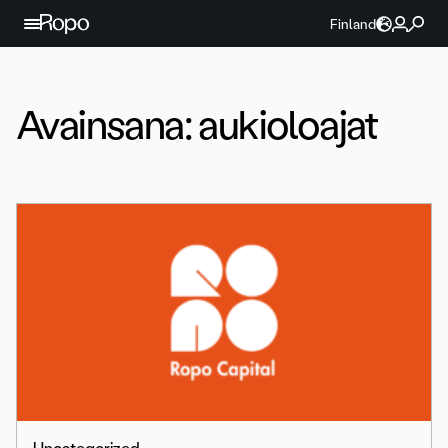
Jatka sisältöön
Finland
Avainsana:
aukioloajat