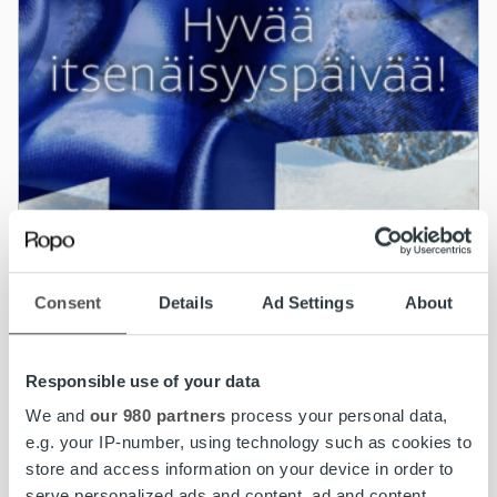
Uncategorized
Consent
Details
Ad Settings
About
Hyvää itsenäisyyspäivää
Responsible use of your data
Lue lisää
We and
our 980 partners
process your personal data,
e.g. your IP-number, using technology such as cookies to
store and access information on your device in order to
serve personalized ads and content, ad and content