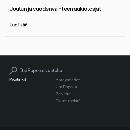
Joulun ja vuodenvaihteen aukioloajat
Lue lisää
Search for:
Pikalinkit
Yhteystiedot
Ura Ropolla
Palvelut
Tietoa meistä