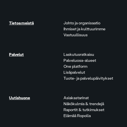
Tietoa meistä
Johto ja organisaatio
Ihmiset ja kulttuurimme
Vastuullisuus
Palvelut
Laskutusratkaisu
Palveluosa-alueet
One platform
Lisäpalvelut
Tuote- ja palvelupäivitykset
Uutishuone
Asiakastarinat
Näkökulmia & trendejä
Raportit & tutkimukset
Elämää Ropolla