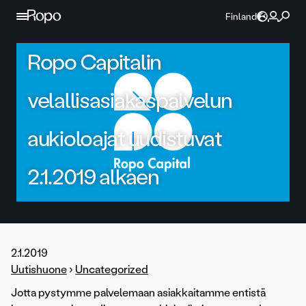
Jatka sisältöön
Finland
Ropo Capitalin
velallisasiakaspalvelun
aukioloajat uudistuvat
2.1.2019 alkaen
2.1.2019
Uutishuone
›
Uncategorized
Jotta pystymme palvelemaan asiakkaitamme entistä