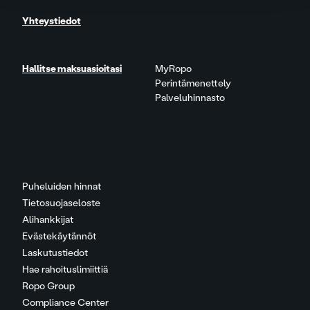
Yhteystiedot
Hallitse maksuasioitasi
MyRopo
Perintämenettely
Palveluhinnasto
Puheluiden hinnat
Tietosuojaseloste
Alihankkijat
Evästekäytännöt
Laskutustiedot
Hae rahoituslimiittiä
Ropo Group
Compliance Center