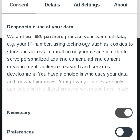
Consent
Details
Ad Settings
About
asiakaspalvelu
aukioloajat
Suomi
Responsible use of your data
We and
our 980 partners
process your personal data,
e.g. your IP-number, using technology such as cookies to
Search for:
store and access information on your device in order to
serve personalized ads and content, ad and content
Pikalinkit
Yhteystiedot
measurement, audience research and services
Ura Ropolla
development. You have a choice in who uses your data
Palvelut
and for what purposes. Your privacy choices are only
Tietoa meistä
applicable on this digital property where you have made
your choices. You can change or withdraw your consent
any time from the Cookie Declaration or by clicking on
Consent
the Privacy trigger icon.
Necessary
Selection
Find out more about how your personal data is processed
Preferences
and set your preferences in the
details section
.