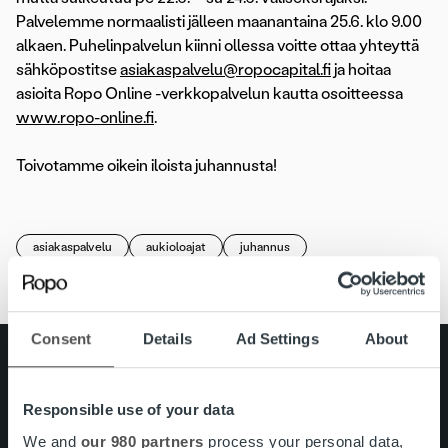
Palvelemme normaalisti jälleen maanantaina 25.6. klo 9.00
alkaen. Puhelinpalvelun kiinni ollessa voitte ottaa yhteyttä
sähköpostitse
asiakaspalvelu@ropocapital.fi
ja hoitaa
asioita Ropo Online -verkkopalvelun kautta osoitteessa
www.ropo-online.fi
.
Toivotamme oikein iloista juhannusta!
asiakaspalvelu
aukioloajat
juhannus
Consent
Details
Ad Settings
About
Search for:
Pikalinkit
Yhteystiedot
Responsible use of your data
Ura Ropolla
We and
our 980 partners
process your personal data,