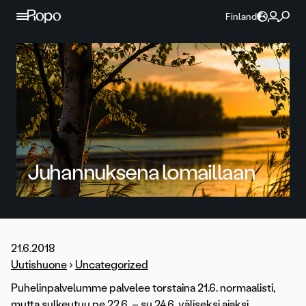
Jatka sisältöön
Finland
Juhannuksena lomaillaan
21.6.2018
Uutishuone
›
Uncategorized
Puhelinpalvelumme palvelee torstaina 21.6. normaalisti,
mutta sulkeutuu pe 22.6. – su 24.6. väliseksi ajaksi.