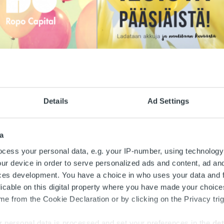
gorized
Uncategorized
aspalvelun
Asiakaspalvelun ja
Details
Ad Settings
eavat aukioloajat
palveluneuvonnan
una
poikkeavat aukioloajat
pääsiäisenä 2020
a
ää
cess your personal data, e.g. your IP-number, using technology
Lue lisää
ur device in order to serve personalized ads and content, ad a
ces development. You have a choice in who uses your data and 
licable on this digital property where you have made your choic
e from the Cookie Declaration or by clicking on the Privacy trig
 personal data is processed and set your preferences in the
det