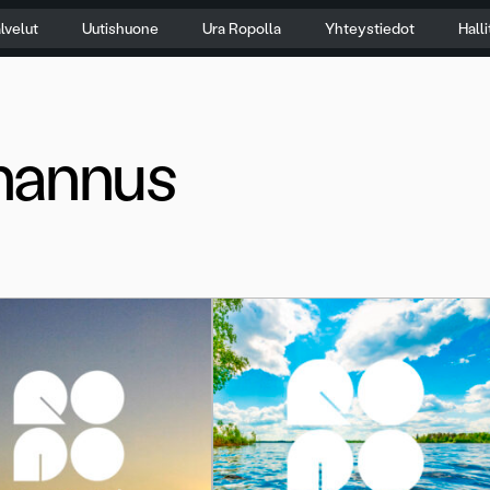
lvelut
Uutishuone
Ura Ropolla
Yhteystiedot
Hall
hannus