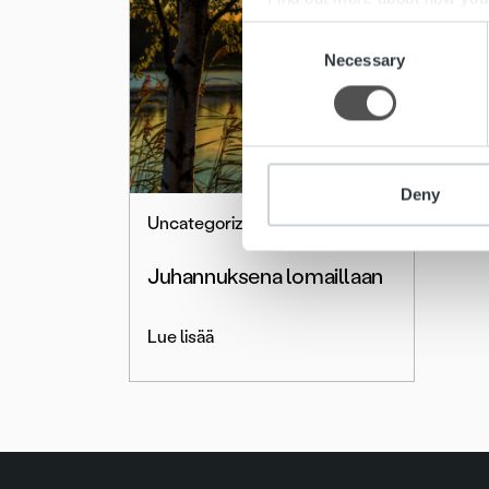
Consent
We use cookies to personalis
Necessary
Selection
information about your use of
other information that you’ve
Deny
Uncategorized
Juhannuksena lomaillaan
Lue lisää