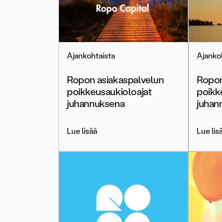
Ajankohtaista
Ajanko
Ropon asiakaspalvelun
Ropon
poikkeusaukioloajat
poikk
juhannuksena
juhan
Lue lisää
Lue lis