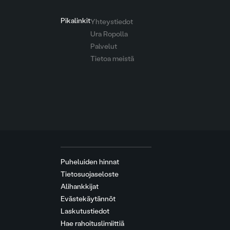
Pikalinkit
Yhteystiedot
Ura Ropolla
Palvelut
Tietoa meistä
Puheluiden hinnat
Tietosuojaseloste
Alihankkijat
Evästekäytännöt
Laskutustiedot
Hae rahoituslimiittiä