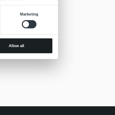
se our traffic. We also share
Marketing
ers who may combine it with
 services.
Allow all