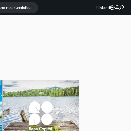
itse maksuasioitasi
Finland