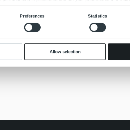
e content and ads, to provide social media features and to analy
Preferences
Statistics
 our site with our social media, advertising and analytics partn
 provided to them or that they’ve collected from your use of their
Allow selection