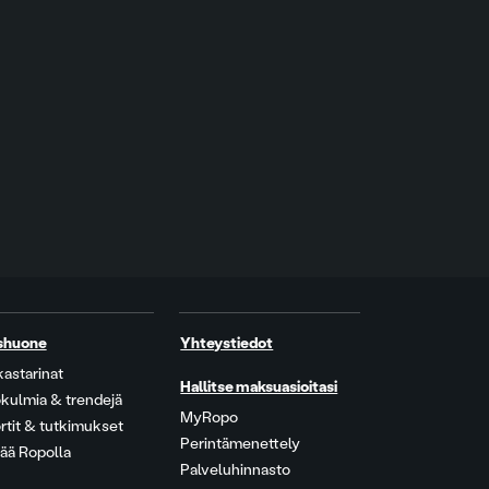
shuone
Yhteystiedot
kastarinat
Hallitse maksuasioitasi
kulmia & trendejä
MyRopo
rtit & tutkimukset
Perintämenettely
ää Ropolla
Palveluhinnasto