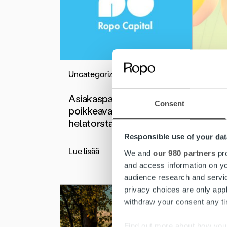
Uncategorized
Uncate
Asiakaspalvelun
Asiak
Consent
poikkeavat aukioloajat
poikk
helatorstaina
vapp
Responsible use of your dat
Lue lisää
Lue lis
We and
our 980 partners
pro
and access information on yo
audience research and servi
privacy choices are only app
withdraw your consent any tim
Find out more about how your