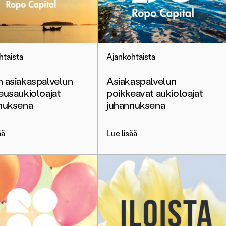
htaista
Ajankohtaista
 asiakaspalvelun
Asiakaspalvelun
eusaukioloajat
poikkeavat aukioloajat
nuksena
juhannuksena
ää
Lue lisää