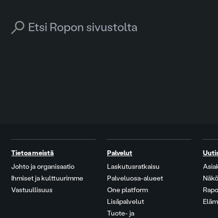
Search for:
Tietoa meistä
Palvelut
Uuti
Johto ja organisaatio
Laskutusratkaisu
Asia
Ihmiset ja kulttuurimme
Palveluosa-alueet
Näkö
Vastuullisuus
One platform
Rapo
Lisäpalvelut
Eläm
Tuote- ja