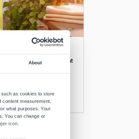
Uncategorized
Juhannuksen aukioloajat
About
Lue lisää
 such as cookies to store
nd content measurement,
for what purposes. Your
es. You can change or
ger icon.
ails section
.