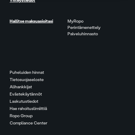
Yhteystiedot
Hallitse maksuasioitasi
MyRopo
Perintämenettely
Palveluhinnasto
Puheluiden hinnat
Tietosuojaseloste
Alihankkijat
Evästekäytännöt
Laskutustiedot
Hae rahoituslimiittiä
Ropo Group
Compliance Center