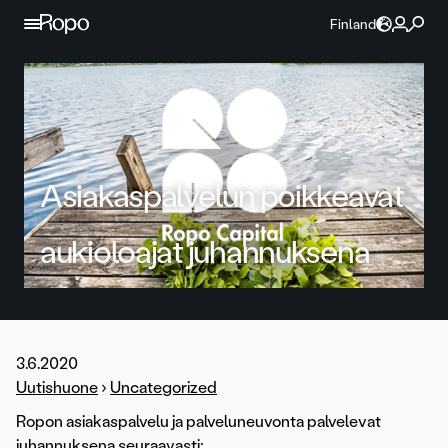
Jatka sisältöön
Finland
Asiakaspalvelun poikkeavat
aukioloajat juhannuksena
3.6.2020
Uutishuone
›
Uncategorized
Ropon asiakaspalvelu ja palveluneuvonta palvelevat
juhannuksena seuraavasti: