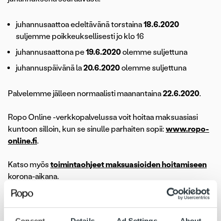
juhannusaattoa edeltävänä torstaina
18.6.2020
suljemme poikkeuksellisesti jo klo 16
juhannusaattona pe
19.6.2020
olemme suljettuna
juhannuspäivänä la
20.6.2020
olemme suljettuna
Palvelemme jälleen normaalisti maanantaina
22.6.2020
.
Ropo Online -verkkopalvelussa voit hoitaa maksuasiasi
kuntoon silloin, kun se sinulle parhaiten sopii:
www.ropo-
online.fi
.
Katso myös
toimintaohjeet maksuasioiden hoitamiseen
korona-aikana.
Ajankohtaista
asiakaspalvelu
juhannus
Consent
Details
Ad Settings
About