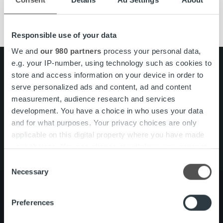
palveluneuvonta
Ropo Online
Responsible use of your data
We and
our 980 partners
process your personal data,
e.g. your IP-number, using technology such as cookies to
Search for:
store and access information on your device in order to
serve personalized ads and content, ad and content
Pikalinkit
Yhteystiedot
measurement, audience research and services
Ura Ropolla
development. You have a choice in who uses your data
Palvelut
and for what purposes. Your privacy choices are only
Tietoa meistä
applicable on this digital property where you have made
your choices. You can change or withdraw your consent
any time from the Cookie Declaration or by clicking on
Consent
the Privacy trigger icon.
Necessary
Selection
Find out more about how your personal data is processed
Preferences
and set your preferences in the
details section
.
Tietoa meistä
Johto ja organisaatio