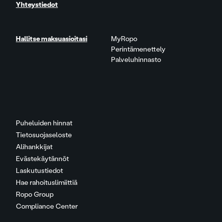
Yhteystiedot
Hallitse maksuasioitasi
MyRopo
Perintämenettely
Palveluhinnasto
Puheluiden hinnat
Tietosuojaseloste
Alihankkijat
Evästekäytännöt
Laskutustiedot
Hae rahoituslimiittiä
Ropo Group
Compliance Center