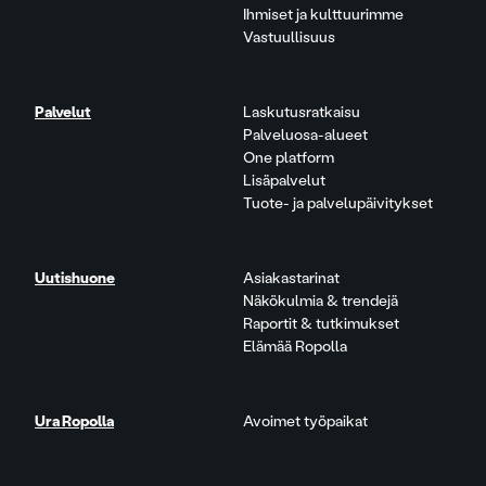
Ihmiset ja kulttuurimme
Vastuullisuus
Palvelut
Laskutusratkaisu
Palveluosa-alueet
One platform
Lisäpalvelut
Tuote- ja palvelupäivitykset
Uutishuone
Asiakastarinat
Näkökulmia & trendejä
Raportit & tutkimukset
Elämää Ropolla
Ura Ropolla
Avoimet työpaikat