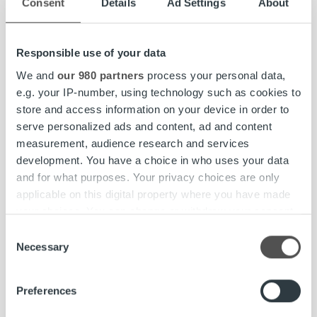
Consent
Details
Ad Settings
About
Uncategorized
Responsible use of your data
Puhelinpalvelussa tilapäinen katko
We and
our 980 partners
process your personal data,
e.g. your IP-number, using technology such as cookies to
store and access information on your device in order to
Lue lisää
serve personalized ads and content, ad and content
measurement, audience research and services
development. You have a choice in who uses your data
and for what purposes. Your privacy choices are only
applicable on this digital property where you have made
your choices. You can change or withdraw your consent
any time from the Cookie Declaration or by clicking on
Consent
the Privacy trigger icon.
Necessary
Selection
Find out more about how your personal data is processed
Preferences
and set your preferences in the
details section
.