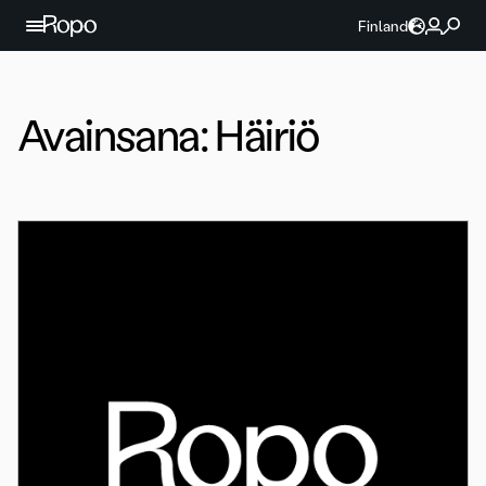
Jatka sisältöön
Finland
Avainsana:
Häiriö