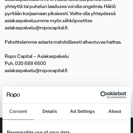
yhteyttä tai puhelun laadussa voi olla ongelmia. Häiriö
pyritään korjaamaan pikaisesti. Voitte olla yhteydessä
asiakaspalveluumme myös sähköpostitse
asiakaspalvelu@ropocapital.fi.
Pahoittelemme asiasta mahdollisesti aiheutuvaa haittaa.
Ropo Capital – Asiakaspalvelu
Puh. 030 688 6600
asiakaspalvelu@ropocapital.fi
Häiriö
Consent
Details
Ad Settings
About
Search for:
Responsible use of your data