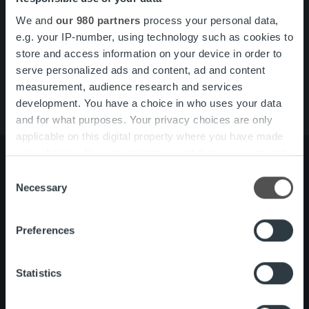
We and
our 980 partners
process your personal data,
Pikalinkit
Yhteystiedot
e.g. your IP-number, using technology such as cookies to
Ura Ropolla
store and access information on your device in order to
Palvelut
serve personalized ads and content, ad and content
Tietoa meistä
measurement, audience research and services
development. You have a choice in who uses your data
and for what purposes. Your privacy choices are only
applicable on this digital property where you have made
your choices. You can change or withdraw your consent
any time from the Cookie Declaration or by clicking on
Consent
the Privacy trigger icon.
Necessary
Selection
Tietoa meistä
Johto ja organisaatio
Ihmiset ja kulttuurimme
Find out more about how your personal data is processed
Vastuullisuus
Preferences
and set your preferences in the
details section
.
We use cookies to personalise content and ads, to
Statistics
Palvelut
Laskutusratkaisu
provide social media features and to analyse our traffic.
Palveluosa-alueet
We also share information about your use of our site with
One platform