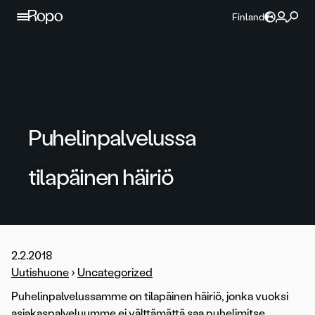
Jatka sisältöön
Finland
Puhelinpalvelussa
tilapäinen häiriö
2.2.2018
Uutishuone
›
Uncategorized
Puhelinpalvelussamme on tilapäinen häiriö, jonka vuoksi
asiakaspalveluumme ei välttämättä saa puhelimitse