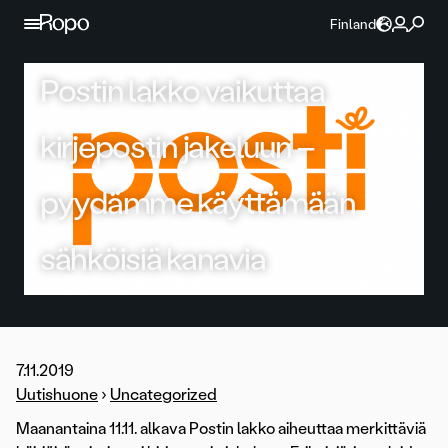
Jatka sisältöön
Finland
Postin lakko vaikuttaa
kirjepostin jakeluun –
pyydämme käyttämään
sähköisiä kanavia
7.11.2019
Uutishuone
›
Uncategorized
Maanantaina 11.11. alkava Postin lakko aiheuttaa merkittäviä