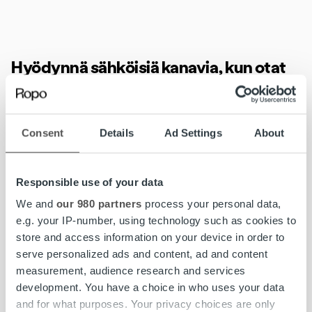
Hyödynnä sähköisiä kanavia, kun otat
meihin yhteyttä tai lähetät laskun
Consent
Details
Ad Settings
About
Postin jakeluviiveet vaikuttavat myös meille saapuvaan
kirjepostiin. Kirjepostina toimitettujen selvitysten,
toimeksiantojen ja laskujen käsittely voi lakon vuoksi
Responsible use of your data
myöhästyä merkittävästi. Posti on arvioinut, että osa
We and
our 980 partners
process your personal data,
kirjepostista voi saapua vastaanottajalle vasta vuoden
e.g. your IP-number, using technology such as cookies to
2020 puolella.
store and access information on your device in order to
serve personalized ads and content, ad and content
Hyödynnäthän ensisijaisesti Ropo Online -palvelua
measurement, audience research and services
asioiden hoitoon (henkilöasiakas) tai sähköpostia /
development. You have a choice in who uses your data
puhelinpalveluamme (yritysasiakas), että saamme asiasi
and for what purposes. Your privacy choices are only