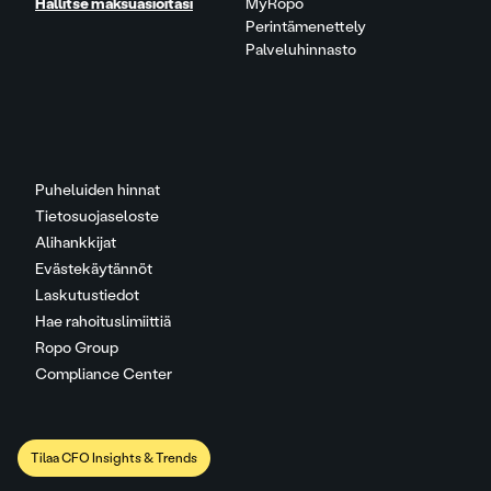
Hallitse maksuasioitasi
MyRopo
Perintämenettely
Palveluhinnasto
Puheluiden hinnat
Tietosuojaseloste
Alihankkijat
Evästekäytännöt
Laskutustiedot
Hae rahoituslimiittiä
Ropo Group
Compliance Center
Tilaa CFO Insights & Trends