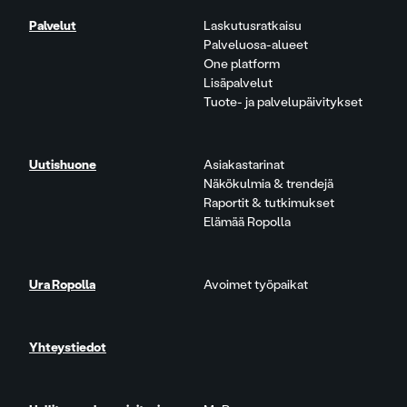
Palvelut
Laskutusratkaisu
Palveluosa-alueet
One platform
Lisäpalvelut
Tuote- ja palvelupäivitykset
Uutishuone
Asiakastarinat
Näkökulmia & trendejä
Raportit & tutkimukset
Elämää Ropolla
Ura Ropolla
Avoimet työpaikat
Yhteystiedot