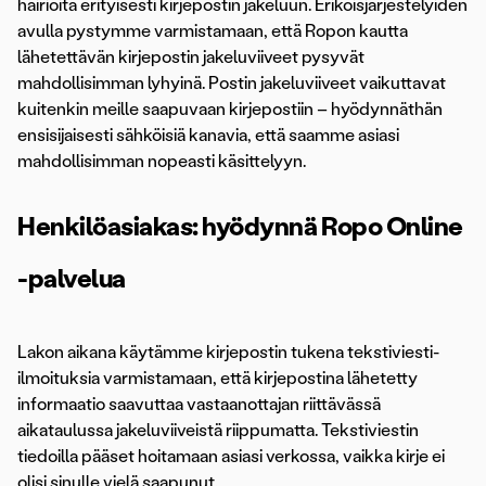
häiriöitä erityisesti kirjepostin jakeluun. Erikoisjärjestelyiden
avulla pystymme varmistamaan, että Ropon kautta
lähetettävän kirjepostin jakeluviiveet pysyvät
mahdollisimman lyhyinä. Postin jakeluviiveet vaikuttavat
kuitenkin meille saapuvaan kirjepostiin – hyödynnäthän
ensisijaisesti sähköisiä kanavia, että saamme asiasi
mahdollisimman nopeasti käsittelyyn.
Henkilöasiakas: hyödynnä Ropo Online
-palvelua
Lakon aikana käytämme kirjepostin tukena tekstiviesti-
ilmoituksia varmistamaan, että kirjepostina lähetetty
informaatio saavuttaa vastaanottajan riittävässä
aikataulussa jakeluviiveistä riippumatta. Tekstiviestin
tiedoilla pääset hoitamaan asiasi verkossa, vaikka kirje ei
olisi sinulle vielä saapunut.