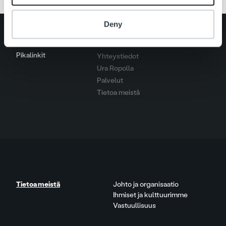
Deny
Search for:
Pikalinkit
Yhteystiedot
Ura Ropolla
Palvelut
Tietoa meistä
Tietoa meistä
Johto ja organisaatio
Ihmiset ja kulttuurimme
Vastuullisuus