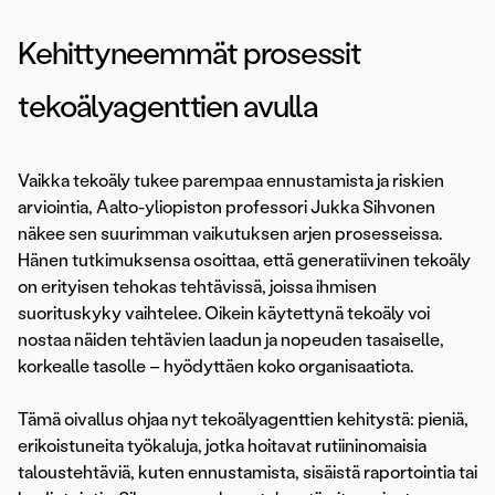
Kehittyneemmät prosessit
tekoälyagenttien avulla
Vaikka tekoäly tukee parempaa ennustamista ja riskien
arviointia, Aalto-yliopiston professori Jukka Sihvonen
näkee sen suurimman vaikutuksen arjen prosesseissa.
Hänen tutkimuksensa osoittaa, että generatiivinen tekoäly
on erityisen tehokas tehtävissä, joissa ihmisen
suorituskyky vaihtelee. Oikein käytettynä tekoäly voi
nostaa näiden tehtävien laadun ja nopeuden tasaiselle,
korkealle tasolle – hyödyttäen koko organisaatiota.
Tämä oivallus ohjaa nyt tekoälyagenttien kehitystä: pieniä,
erikoistuneita työkaluja, jotka hoitavat rutiininomaisia
taloustehtäviä, kuten ennustamista, sisäistä raportointia tai