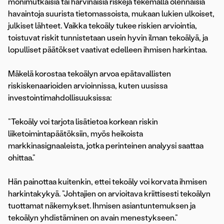
monimutkaisia tai harvinaisia riskejä tekemällä olennaisia
havaintoja suurista tietomassoista, mukaan lukien ulkoiset,
julkiset lähteet. Vaikka tekoäly tukee riskien arviointia,
toistuvat riskit tunnistetaan usein hyvin ilman tekoälyä, ja
lopulliset päätökset vaativat edelleen ihmisen harkintaa.
Mäkelä korostaa tekoälyn arvoa epätavallisten
riskiskenaarioiden arvioinnissa, kuten uusissa
investointimahdollisuuksissa:
”Tekoäly voi tarjota lisätietoa korkean riskin
liiketoimintapäätöksiin, myös heikoista
markkinasignaaleista, jotka perinteinen analyysi saattaa
ohittaa.”
Hän painottaa kuitenkin, ettei tekoäly voi korvata ihmisen
harkintakykyä. ”Johtajien on arvioitava kriittisesti tekoälyn
tuottamat näkemykset. Ihmisen asiantuntemuksen ja
tekoälyn yhdistäminen on avain menestykseen.”