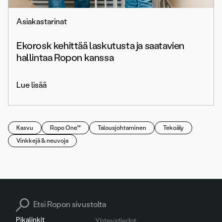
Asiakastarinat
Ekorosk kehittää laskutusta ja saatavien
hallintaa Ropon kanssa
Lue lisää
Kasvu
Ropo One™
Talousjohtaminen
Tekoäly
Vinkkejä & neuvoja
Search for:
Pikalinkit
Yhteystiedot