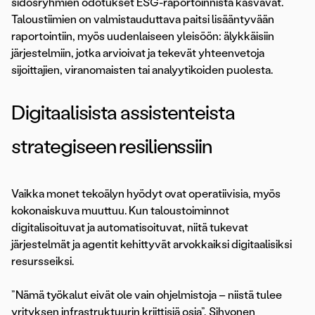
sidosryhmien odotukset ESG-raportoinnista kasvavat.
Taloustiimien on valmistauduttava paitsi lisääntyvään
raportointiin, myös uudenlaiseen yleisöön: älykkäisiin
järjestelmiin, jotka arvioivat ja tekevät yhteenvetoja
sijoittajien, viranomaisten tai analyytikoiden puolesta.
Digitaalisista assistenteista
strategiseen resilienssiin
Vaikka monet tekoälyn hyödyt ovat operatiivisia, myös
kokonaiskuva muuttuu. Kun taloustoiminnot
digitalisoituvat ja automatisoituvat, niitä tukevat
järjestelmät ja agentit kehittyvät arvokkaiksi digitaalisiksi
resursseiksi.
”Nämä työkalut eivät ole vain ohjelmistoja – niistä tulee
yrityksen infrastruktuurin kriittisiä osia”, Sihvonen