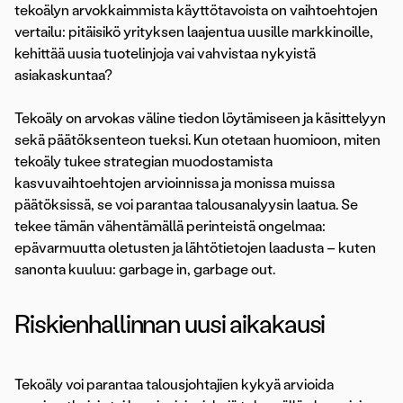
tekoälyn arvokkaimmista käyttötavoista on vaihtoehtojen
vertailu: pitäisikö yrityksen laajentua uusille markkinoille,
kehittää uusia tuotelinjoja vai vahvistaa nykyistä
asiakaskuntaa?
Tekoäly on arvokas väline tiedon löytämiseen ja käsittelyyn
sekä päätöksenteon tueksi. Kun otetaan huomioon, miten
tekoäly tukee strategian muodostamista
kasvuvaihtoehtojen arvioinnissa ja monissa muissa
päätöksissä, se voi parantaa talousanalyysin laatua. Se
tekee tämän vähentämällä perinteistä ongelmaa:
epävarmuutta oletusten ja lähtötietojen laadusta – kuten
sanonta kuuluu: garbage in, garbage out.
Riskienhallinnan uusi aikakausi
Tekoäly voi parantaa talousjohtajien kykyä arvioida