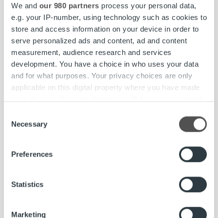
We and
our 980 partners
process your personal data,
organisaatioiden luomisessa.
e.g. your IP-number, using technology such as cookies to
store and access information on your device in order to
serve personalized ads and content, ad and content
measurement, audience research and services
development. You have a choice in who uses your data
and for what purposes. Your privacy choices are only
applicable on this digital property where you have made
your choices. You can change or withdraw your consent
any time from the Cookie Declaration or by clicking on
Consent
the Privacy trigger icon.
Necessary
Selection
Find out more about how your personal data is processed
Preferences
and set your preferences in the
details section
.
Markus Mäkelä, LUT-yliopisto
We use cookies to personalise content and ads, to
Statistics
Head of AI
provide social media features and to analyse our traffic.
We also share information about your use of our site with
Marketing
our social media, advertising and analytics partners who