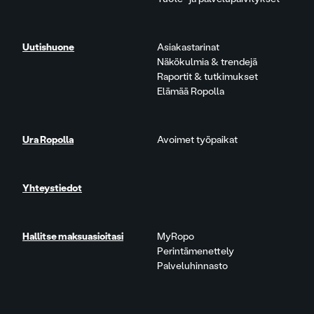
Uutishuone
Asiakastarinat
Näkökulmia & trendejä
Raportit & tutkimukset
Elämää Ropolla
Ura Ropolla
Avoimet työpaikat
Yhteystiedot
Hallitse maksuasioitasi
MyRopo
Perintämenettely
Palveluhinnasto