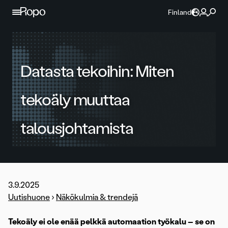
Jatka sisältöön
Finland
Datasta tekoihin: Miten
tekoäly muuttaa
talousjohtamista
3.9.2025
Uutishuone
›
Näkökulmia & trendejä
Tekoäly ei ole enää pelkkä automaation työkalu – se on