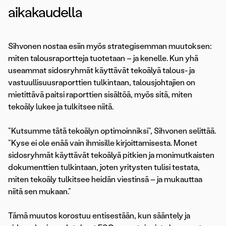
aikakaudella
Sihvonen nostaa esiin myös strategisemman muutoksen:
miten talousraportteja tuotetaan – ja kenelle. Kun yhä
useammat sidosryhmät käyttävät tekoälyä talous- ja
vastuullisuusraporttien tulkintaan, talousjohtajien on
mietittävä paitsi raporttien sisältöä, myös sitä, miten
tekoäly lukee ja tulkitsee niitä.
”Kutsumme tätä tekoälyn optimoinniksi”, Sihvonen selittää.
”Kyse ei ole enää vain ihmisille kirjoittamisesta. Monet
sidosryhmät käyttävät tekoälyä pitkien ja monimutkaisten
dokumenttien tulkintaan, joten yritysten tulisi testata,
miten tekoäly tulkitsee heidän viestinsä – ja mukauttaa
niitä sen mukaan.”
Tämä muutos korostuu entisestään, kun sääntely ja