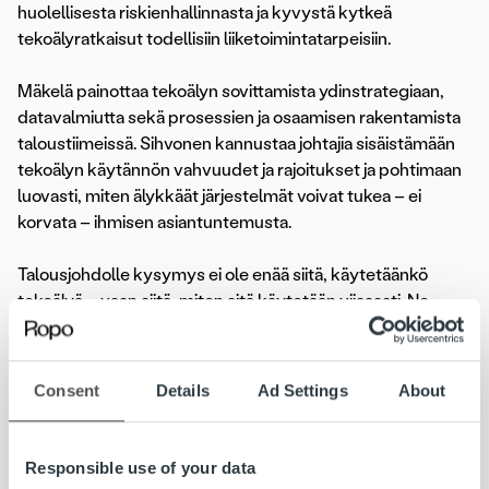
huolellisesta riskienhallinnasta ja kyvystä kytkeä
tekoälyratkaisut todellisiin liiketoimintatarpeisiin.
Mäkelä painottaa tekoälyn sovittamista ydinstrategiaan,
datavalmiutta sekä prosessien ja osaamisen rakentamista
taloustiimeissä. Sihvonen kannustaa johtajia sisäistämään
tekoälyn käytännön vahvuudet ja rajoitukset ja pohtimaan
luovasti, miten älykkäät järjestelmät voivat tukea – ei
korvata – ihmisen asiantuntemusta.
Talousjohdolle kysymys ei ole enää siitä, käytetäänkö
tekoälyä – vaan siitä, miten sitä käytetään viisaasti. Ne,
jotka yhdistävät innovoinnin ja selkeän suunnan, johtavat
parhaiten digitaalisessa taloudessa. Ratkaisut, kuten Ropo
One™, voivat auttaa luomaan läpinäkyvyyttä ja hallintaa,
Consent
Details
Ad Settings
About
joita tarvitaan turvallisten, tehokkaiden ja dataan
perustuvien talousprosessien rakentamiseen. Kun tekoäly
kehittyy, talousjohtajat eivät ole vain käyttäjiä, vaan myös
Responsible use of your data
aktiivisia arkkitehtejä älykkäämpien ja joustavampien