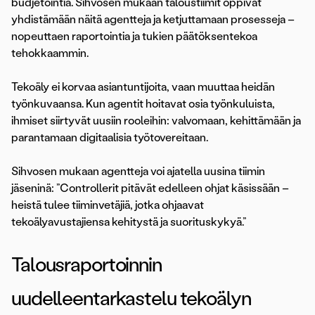
budjetointia. Sihvosen mukaan taloustiimit oppivat
yhdistämään näitä agentteja ja ketjuttamaan prosesseja –
nopeuttaen raportointia ja tukien päätöksentekoa
tehokkaammin.
Tekoäly ei korvaa asiantuntijoita, vaan muuttaa heidän
työnkuvaansa. Kun agentit hoitavat osia työnkuluista,
ihmiset siirtyvät uusiin rooleihin: valvomaan, kehittämään ja
parantamaan digitaalisia työtovereitaan.
Sihvosen mukaan agentteja voi ajatella uusina tiimin
jäseninä: ”Controllerit pitävät edelleen ohjat käsissään –
heistä tulee tiiminvetäjiä, jotka ohjaavat
tekoälyavustajiensa kehitystä ja suorituskykyä.”
Talousraportoinnin
uudelleentarkastelu tekoälyn