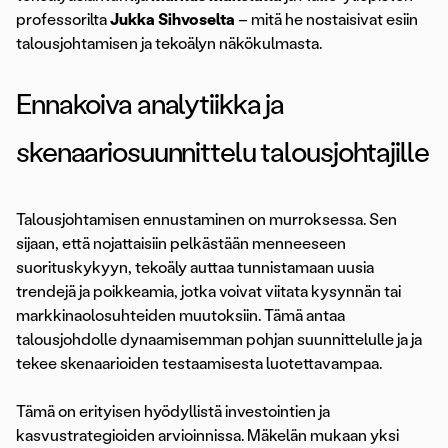
professorilta
Jukka Sihvoselta
– mitä he nostaisivat esiin
talousjohtamisen ja tekoälyn näkökulmasta.
Ennakoiva analytiikka ja
skenaariosuunnittelu talousjohtajille
Talousjohtamisen ennustaminen on murroksessa. Sen
sijaan, että nojattaisiin pelkästään menneeseen
suorituskykyyn, tekoäly auttaa tunnistamaan uusia
trendejä ja poikkeamia, jotka voivat viitata kysynnän tai
markkinaolosuhteiden muutoksiin. Tämä antaa
talousjohdolle dynaamisemman pohjan suunnittelulle ja ja
tekee skenaarioiden testaamisesta luotettavampaa.
Tämä on erityisen hyödyllistä investointien ja
kasvustrategioiden arvioinnissa. Mäkelän mukaan yksi