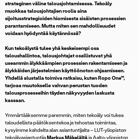
strateginen väline talousjohtamisessa. Tekoäly
muokkaa talousjohtajien roolia aina
sijoitusstrategioiden hiomisesta sisäisten prosessien
parantamiseen. Mutta miten sen mahdollisuudet
voidaan hyödyntää käytännössä?
Kun tekoälystä tulee yhä keskeisempi osa
taloushallintoa, talousjohtajat osallistuvat yhä
useammin älykkäämpien prosessien rakentamiseen ja
älykkäiden järjestelmien käyttöönoton ohjaamiseen.
Yhdellä alustalla toimiva ratkaisu, kuten Ropo One™,
tarjoaa muutokselle vahvan perustan tuoden
talousprosesseihin täyden
näkyvyyden
laskusta
kassaan.
Ymmärtääksemme paremmin, miten tekoäly voi tukea
taloudellista päätöksentekoa ja tehostaa toimintaa,
kysyimme kahdelta alan asiantuntijalta – LUT-yliopiston
tekoälyasiantuntija
Markus Mäkelältä
ja Aalto-yliopiston