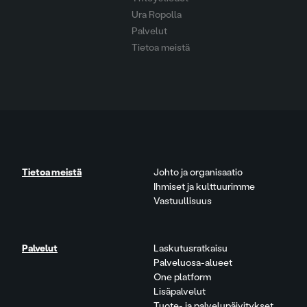
Ura Ropolla
Palvelut
Tietoa meistä
Tietoa meistä
Johto ja organisaatio
Ihmiset ja kulttuurimme
Vastuullisuus
Palvelut
Laskutusratkaisu
Palveluosa-alueet
One platform
Lisäpalvelut
Tuote- ja palvelupäivitykset