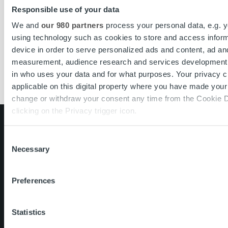
Responsible use of your data
We and
our 980 partners
process your personal data, e.g. 
using technology such as cookies to store and access infor
device in order to serve personalized ads and content, ad an
measurement, audience research and services development.
in who uses your data and for what purposes. Your privacy c
applicable on this digital property where you have made you
change or withdraw your consent any time from the Cookie D
clicking on the Privacy trigger icon.
Search for:
Find out more about how your personal data is processed an
Consent
Pikalinkit
Yhteystiedot
preferences in the
details section
.
Necessary
Selection
Ura Ropolla
Palvelut
We use cookies to personalise content and ads, to provide s
Preferences
Tietoa meistä
features and to analyse our traffic. We also share informatio
our site with our social media, advertising and analytics pa
combine it with other information that you’ve provided to them
Statistics
collected from your use of their services.