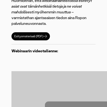
Huomioithan, että
webinaariaineistoissa esitetyt
asiat ovat tämänhetkisiä tietoja ja ne voivat
mahdollisesti myöhemmin muuttua
–
varmistathan ajantasaisen tiedon aina Ropon
palveluneuvonnasta.
Esitysmateriaali (PDF)
Webinaarin videotallenne: