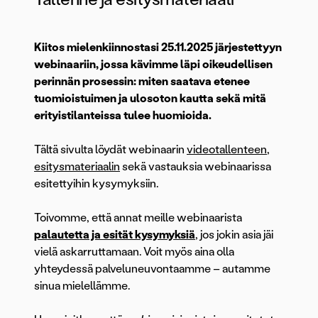
Kiitos mielenkiinnostasi 25.11.2025 järjestettyyn
webinaariin, jossa kävimme läpi oikeudellisen
perinnän prosessin: miten saatava etenee
tuomioistuimen ja ulosoton kautta sekä mitä
erityistilanteissa tulee huomioida.
Tältä sivulta löydät webinaarin
videotallenteen
,
esitysmateriaalin
sekä vastauksia webinaarissa
esitettyihin kysymyksiin.
Toivomme, että annat meille webinaarista
palautetta ja esität kysymyksiä
, jos jokin asia jäi
vielä askarruttamaan. Voit myös aina olla
yhteydessä palveluneuvontaamme – autamme
sinua mielellämme.