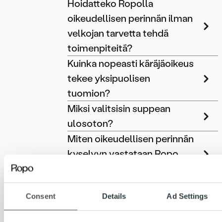
Hoidatteko Ropolla
oikeudellisen perinnän ilman
velkojan tarvetta tehdä
toimenpiteitä?
Kuinka nopeasti käräjäoikeus
tekee yksipuolisen
tuomion?
Miksi valitsisin suppean
ulosoton?
Miten oikeudellisen perinnän
kyselyyn vastataan Ropo
Onessa?
Miten yritykset voivat
Consent
Details
Ad Settings
käyttää MyRopoa avoimien
maksujensa hoitamiseen?