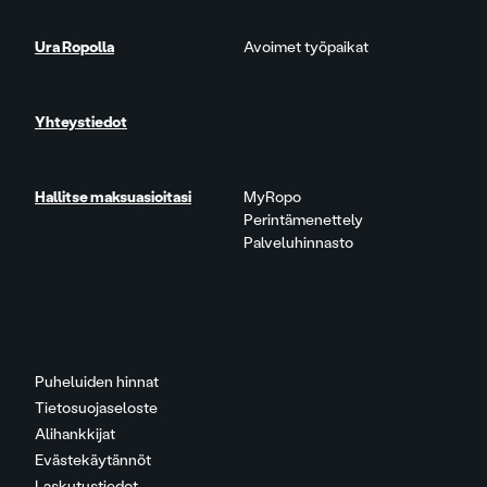
Ura Ropolla
Avoimet työpaikat
Yhteystiedot
Hallitse maksuasioitasi
MyRopo
Perintämenettely
Palveluhinnasto
Puheluiden hinnat
Tietosuojaseloste
Alihankkijat
Evästekäytännöt
Laskutustiedot