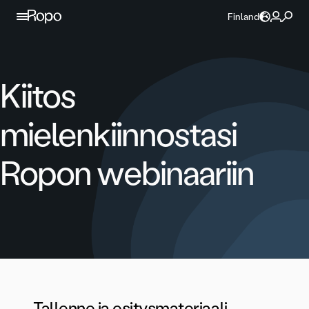
Jatka sisältöön
Finland
Kiitos
mielenkiinnostasi
Ropon webinaariin
Tallenne ja esitysmateriaali