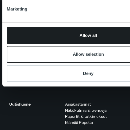
Marketing
Tietoa meistä
Johto ja organisaatio
Ihmiset ja kulttuurimme
Allow all
Vastuullisuus
Allow selection
Palvelut
Laskutusratkaisu
Palveluosa-alueet
One platform
Deny
Lisäpalvelut
Tuote- ja palvelupäivitykset
Uutishuone
Asiakastarinat
Näkökulmia & trendejä
Raportit & tutkimukset
Elämää Ropolla