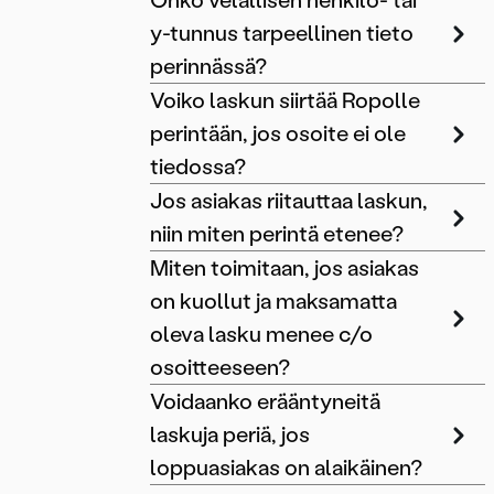
Onko velallisen henkilö- tai
y-tunnus tarpeellinen tieto
perinnässä?
Voiko laskun siirtää Ropolle
perintään, jos osoite ei ole
tiedossa?
Jos asiakas riitauttaa laskun,
niin miten perintä etenee?
Miten toimitaan, jos asiakas
on kuollut ja maksamatta
oleva lasku menee c/o
osoitteeseen?
Voidaanko erääntyneitä
laskuja periä, jos
loppuasiakas on alaikäinen?