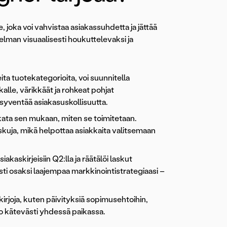
joka voi vahvistaa asiakassuhdetta ja jättää
elman visuaalisesti houkuttelevaksi ja
eita tuotekategorioita, voi suunnitella
alle, värikkäät ja rohkeat pohjat
 syventää asiakasuskollisuutta.
ata sen mukaan, miten se toimitetaan.
askuja, mikä helpottaa asiakkaita valitsemaan
akaskirjeisiin Q2:lla ja räätälöi laskut
i osaksi laajempaa markkinointistrategiaasi –
kirjoja, kuten päivityksiä sopimusehtoihin,
ieto kätevästi yhdessä paikassa.