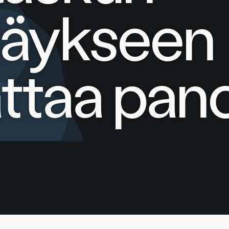
däykseen
ttaa pan