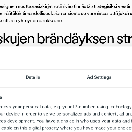
igner muuttaa asiakirjat rutiiniviestinnästä strategisiksi viestint
en räätälöintimahdollisuuksien ansiosta se varmistaa, että jokain
sellisen yhteyden asiakkaisiin.
skujen brändäyksen str
uetaan yleensä huolellisesti, koska ne sisältävät tärkeitä maksuti
suuden viestiä keskeisistä asioista omalla tyylillään ja vahvistaa
sten elementtien lisäksi yhtenäinen laskutapa tukee yrityksen vi
Details
Ad Settings
mällä esimerkiksi digitaalista laskutusta.
 lopuksi lasku on enemmän kuin pelkkä talousasiakirja: se kuvas
a
okemukseen. Viimeistelemällä laskun ulkoasun yritys voi vahvist
cess your personal data, e.g. your IP-number, using technology
lpailijoista.
ur device in order to serve personalized ads and content, ad a
ces development. You have a choice in who uses your data and 
atkuu videon alapuolella.
licable on this digital property where you have made your choic