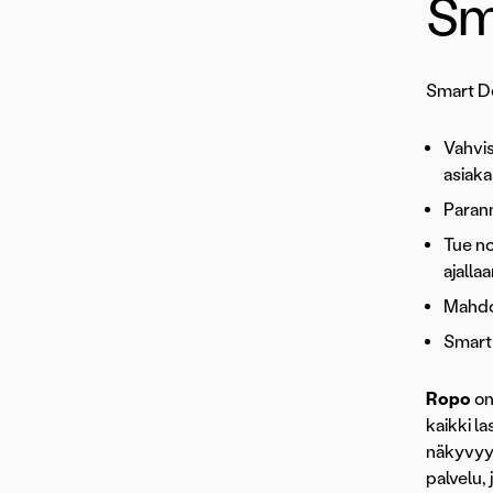
Sm
Smart De
Vahvis
asiak
Parann
Tue no
ajallaa
Mahdol
Smart 
Ropo
on
kaikki l
näkyvyyd
palvelu,