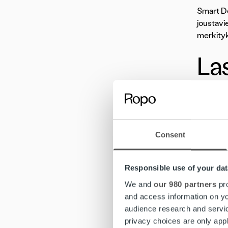
Smart Des
joustavi
merkityk
La
Laskut l
mahdolli
visuaali
Consent
ja edistä
Loppujen
Responsible use of your dat
asiakask
We and
our 980 partners
pro
erottua ki
and access information on yo
audience research and servi
Teksti j
privacy choices are only app