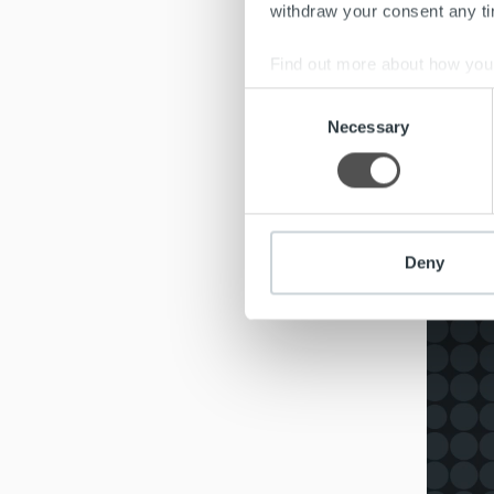
withdraw your consent any tim
Find out more about how your
Consent
We use cookies to personalis
Necessary
Selection
information about your use of
other information that you’ve
Deny