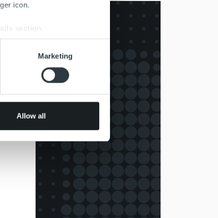
ger icon.
ails section
.
se our traffic. We also share
Marketing
ers who may combine it with
 services.
Allow all