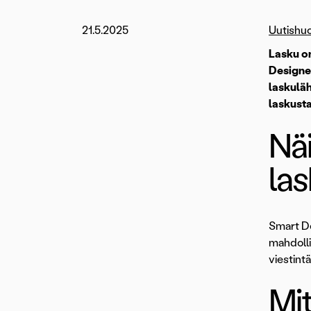
21.5.2025
Uutishu
Lasku on
Designer
laskuläh
laskusta
Nä
las
Smart De
mahdolli
viestint
Mit