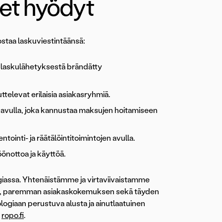
et hyödyt
hostaa laskuviestintäänsä:
a laskulähetyksestä brändätty
ttelevat erilaisia asiakasryhmiä.
 avulla, joka kannustaa maksujen hoitamiseen
inti- ja räätälöintitoimintojen avulla.
önottoa ja käyttöä.
giassa. Yhtenäistämme ja virtaviivaistamme
sit, paremman asiakaskokemuksen sekä täyden
giaan perustuva alusta ja ainutlaatuinen
.
ropo.fi
.