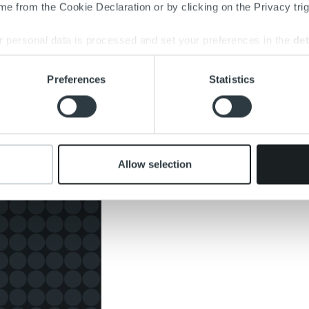
e from the Cookie Declaration or by clicking on the Privacy trig
 personal data is processed and set your preferences in the
det
e content and ads, to provide social media features and to analy
Preferences
Statistics
 our site with our social media, advertising and analytics partn
 provided to them or that they’ve collected from your use of their
Allow selection