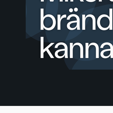
brän
kanna