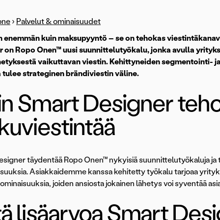
one
›
Palvelut & ominaisuudet
 enemmän kuin maksupyyntö – se on tehokas viestintäkanava 
 on Ropo Onen™ uusi suunnittelutyökalu, jonka avulla yrityks
etyksestä vaikuttavan viestin. Kehittyneiden segmentointi- 
 tulee strateginen brändiviestin väline.
in Smart Designer teh
kuviestintää
signer täydentää Ropo Onen™ nykyisiä suunnittelutyökaluja ja t
suuksia. Asiakkaidemme kanssa kehitetty työkalu tarjoaa yrityksill
äominaisuuksia, joiden ansiosta jokainen lähetys voi syventää asi
ä lisäarvoa Smart Desi