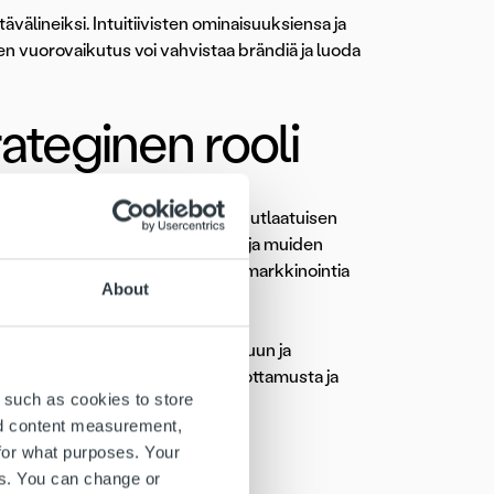
ävälineiksi. Intuitiivisten ominaisuuksiensa ja
en vuorovaikutus voi vahvistaa brändiä ja luoda
ateginen rooli
etoja. Tämä tarjoaa yrityksille ainutlaatuisen
 asiakassuhteita. Logojen, värien ja muiden
estintästrategiaa vahvistamalla markkinointia
About
taa yrityksen sitoutumista laatuun ja
aa asiakassuhteita, rakentaa luottamusta ja
 such as cookies to store
nd content measurement,
for what purposes. Your
es. You can change or