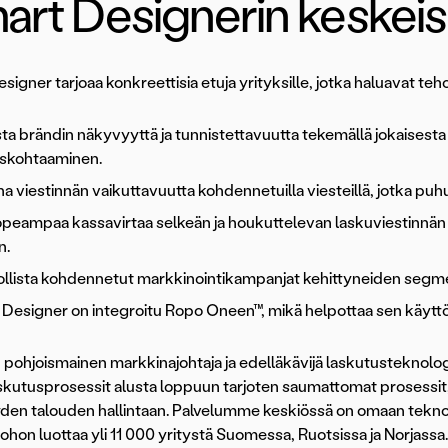
art Designerin keskeis
signer tarjoaa konkreettisia etuja yrityksille, jotka haluavat te
ta brändin näkyvyyttä ja tunnistettavuutta tekemällä jokaisest
askohtaaminen.
a viestinnän vaikuttavuutta kohdennetuilla viesteillä, jotka puhu
peampaa kassavirtaa selkeän ja houkuttelevan laskuviestinnän
n.
lista kohdennetut markkinointikampanjat kehittyneiden segmento
Designer on integroitu Ropo Oneen™, mikä helpottaa sen käyttö
 pohjoismainen markkinajohtaja ja edelläkävijä laskutusteknolo
askutusprosessit alusta loppuun tarjoten saumattomat proses
en talouden hallintaan. Palvelumme keskiössä on omaan teknolo
 johon luottaa yli 11 000 yritystä Suomessa, Ruotsissa ja Norjassa