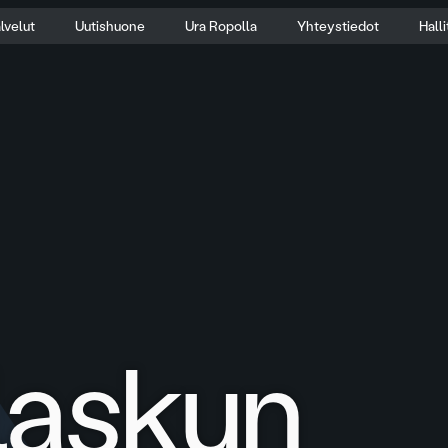
lvelut
Uutishuone
Ura Ropolla
Yhteystiedot
Hall
 laskun