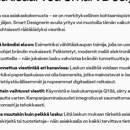
 osa asiakaskokemusta – se on merkityksellinen kohtaamispiste, 
jäljen. Smart Designerin avulla yritys voi muotoilla tämän vaikut
htaisesti räätälöidyksi viestiksi.
ä brändisi eloon:
Esimerkiksi vähittäiskaupan toimija, jolla on us
ohjat brändin mukaisesti. Pelkistetyt, modernit mallit elektroniik
uotteille – näin jokainen lasku vahvistaa brändin tunnettuutta ja
nnettua viestintää eri kanavissa:
Laskun sisältöä voidaan muok
kiksi paperilaskuissa voi olla bannereita, jotka mainostavat e-l
stöystävällisemmät ja nopeammat digitaaliset ratkaisut.
tain vaihtuvat viestit:
Käynnistä e-laskukampanja Q1:llä, siirry asi
utta varten. Kampanjaominaisuudet integroituvat saumattomast
tomasti ja tehokkaasti.
ta muutakin kuin pelkkä lasku:
Liitä laskun mukaan tärkeitä asia
skirjeitä tai tuotetietoja– näin asiakkaalla on kaikki tarvittava t