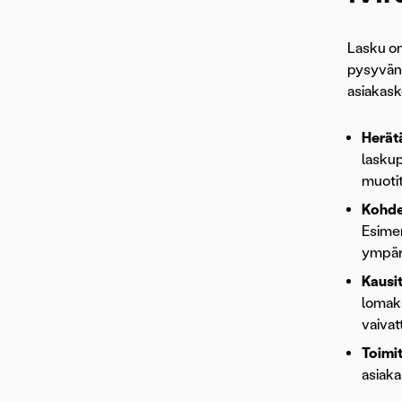
Lasku on
pysyvän 
asiakasko
Herät
laskup
muotit
Kohde
Esimer
ympäri
Kausit
lomaka
vaivat
Toimi
asiaka