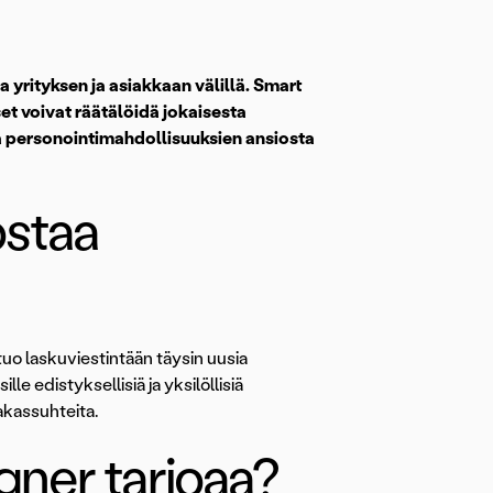
yrityksen ja asiakkaan välillä. Smart
et voivat räätälöidä jokaisesta
ja personointimahdollisuuksien ansiosta
ostaa
uo laskuviestintään täysin uusia
e edistyksellisiä ja yksilöllisiä
akassuhteita.
gner tarjoaa?