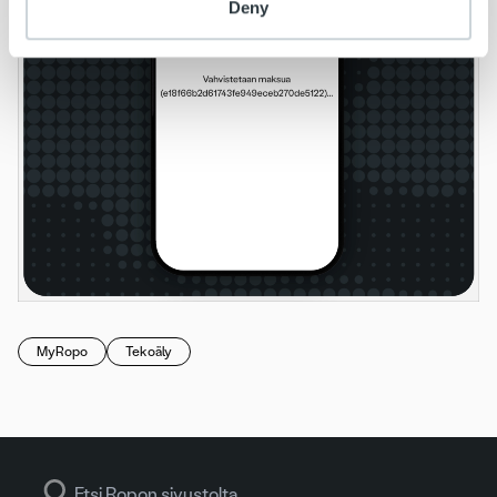
Deny
MyRopo
Tekoäly
Search for: