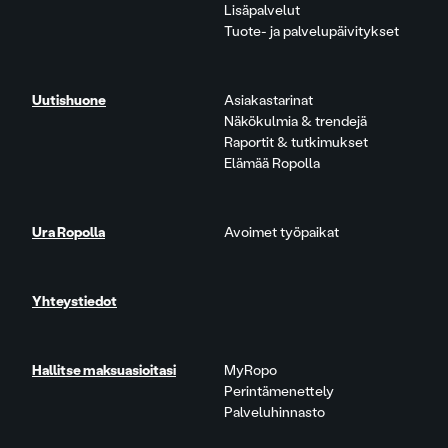
Lisäpalvelut
Tuote- ja palvelupäivitykset
Uutishuone
Asiakastarinat
Näkökulmia & trendejä
Raportit & tutkimukset
Elämää Ropolla
Ura Ropolla
Avoimet työpaikat
Yhteystiedot
Hallitse maksuasioitasi
MyRopo
Perintämenettely
Palveluhinnasto