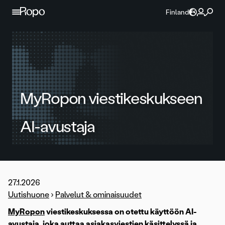
Jatka sisältöön
Finland
MyRopon viestikeskukseen
AI-avustaja
27.1.2026
Uutishuone
›
Palvelut & ominaisuudet
MyRopon
viestikeskuksessa on otettu käyttöön AI-
avustaja, joka auttaa asiakasviestien käsittelyssä ja