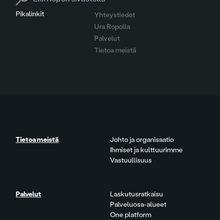
Pikalinkit
Yhteystiedot
Ura Ropolla
Palvelut
Tietoa meistä
Tietoa meistä
Johto ja organisaatio
Ihmiset ja kulttuurimme
Vastuullisuus
Palvelut
Laskutusratkaisu
Palveluosa-alueet
One platform