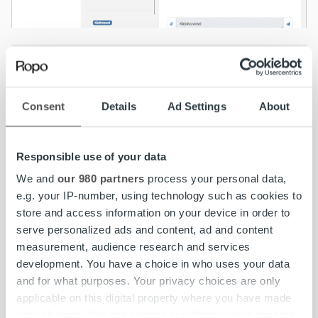
Consent
Details
Ad Settings
About
MyRopo palvelee 24/7
Responsible use of your data
MyRopossa hoidat helposti kaikki laskuihin,
maksumuistutuksiin ja perintään liittyvät asiat itsellesi
We and
our 980 partners
process your personal data,
sopivana ajankohtana. Voit
maksaa
laskuja, tarkastella
e.g. your IP-number, using technology such as cookies to
avoimia ja maksettuja
laskuja sekä maksuvalvontakirjeitä,
store and access information on your device in order to
siirtää eräpäivää
tai
jakaa maksun osiin
. Lisäksi voit
serve personalized ads and content, ad and content
ilmoittaa tilinumerosi
liikamaksun palautusta varten tai
measurement, audience research and services
valtuuttaa
toisen hoitamaan asiat puolestasi.
development. You have a choice in who uses your data
and for what purposes. Your privacy choices are only
Henkilötiedoillasi löytyvät avoimet laskut listautuvat
applicable on this digital property where you have made
aloitusnäkymään, josta voit helposti navigoida haluamasi
your choices. You can change or withdraw your consent