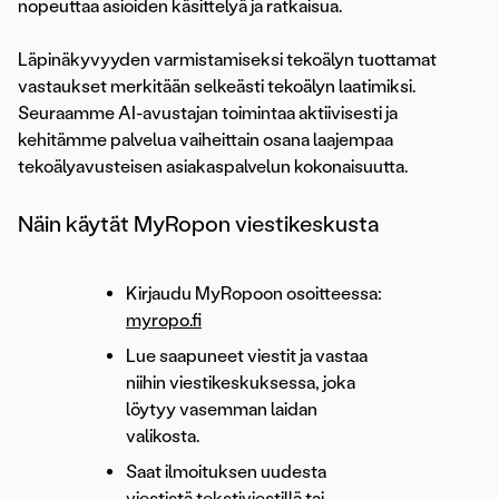
nopeuttaa asioiden käsittelyä ja ratkaisua.
Läpinäkyvyyden varmistamiseksi tekoälyn tuottamat
vastaukset merkitään selkeästi tekoälyn laatimiksi.
Seuraamme AI-avustajan toimintaa aktiivisesti ja
kehitämme palvelua vaiheittain osana laajempaa
tekoälyavusteisen asiakaspalvelun kokonaisuutta.
Näin käytät MyRopon viestikeskusta
Kirjaudu MyRopoon osoitteessa:
myropo.fi
Lue saapuneet viestit ja vastaa
niihin viestikeskuksessa, joka
löytyy vasemman laidan
valikosta.
Saat ilmoituksen uudesta
viestistä tekstiviestillä tai