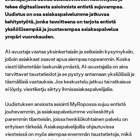
tekee digitaalisesta asioinnista entistä sujuvampaa.
Uudistus on osa asiakaspalvelumme jatkuvaa
kehitystyötä, jonka tavoitteena on tarjota entistä
yksilöllisempää ja joustavampaa asiakaspalvelua
ympäri vuorokauden.
AI-avustaja vastaa yksinkertaisiin ja selkeisiin kysymyksiin,
jolloin asiakkaat saavat apua aiempaa nopeammin. Koska
viesti lähetetään laskunäkymästä, AI-avustajalla on aina
tarvittavat taustatiedot ja se pystyy antamaan yksilöllisiä ja
täsmällisiä vastauksia. Jos keskustelu jatkuu tai ratkaisua
ei löydy, viestiketju siirtyy ihmisasiakaspalvelijalle.
Uudistuksen ansiosta asiointi MyRopossa sujuu entistä
jouhevammin, ja asiakaspalvelumme voi keskittyä
paremmin tilanteisiin, joissa henkilökohtainen palvelu on
erityisen tärkeää. Asiakaspalvelijoille ohjautuvissa
viesteissä on myös aiempaa enemmän taustatietoja, mikä