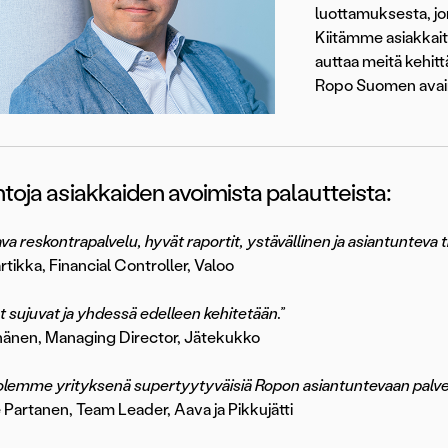
luottamuksesta, jo
Kiitämme asiakkai
auttaa meitä kehi
Ropo Suomen avai
toja asiakkaiden avoimista palautteista:
va reskontrapalvelu, hyvät raportit, ystävällinen ja asiantunteva t
rtikka, Financial Controller, Valoo
sujuvat ja yhdessä edelleen kehitetään.”
hänen, Managing Director, Jätekukko
 olemme yrityksenä supertyytyväisiä Ropon asiantuntevaan palv
Partanen, Team Leader, Aava ja Pikkujätti