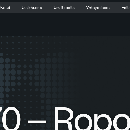
lvelut
Uutishuone
Ura Ropolla
Yhteystiedot
Hall
0 – Rop