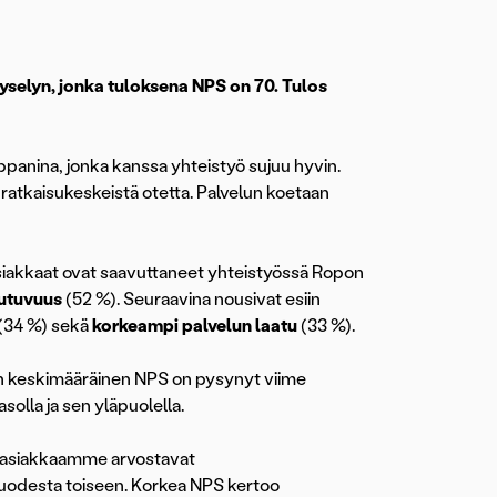
elyn, jonka tuloksena NPS on 70. Tulos
anina, jonka kanssa yhteistyö sujuu hyvin.
 ratkaisukeskeistä otetta. Palvelun koetaan
siakkaat ovat saavuttaneet yhteistyössä Ropon
autuvuus
(52 %). Seuraavina nousivat esiin
(34 %) sekä
korkeampi palvelun laatu
(33 %).
n keskimääräinen NPS on pysynyt viime
solla ja sen yläpuolella.
ä asiakkaamme arvostavat
odesta toiseen. Korkea NPS kertoo