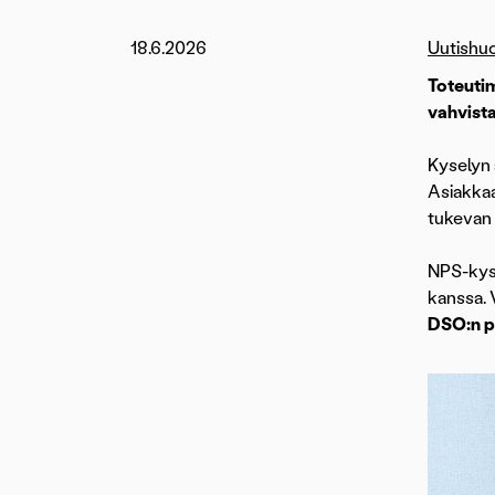
18.6.2026
Uutishu
Toteuti
vahvista
Kyselyn 
Asiakkaa
tukevan 
NPS-kyse
kanssa. 
DSO:n p