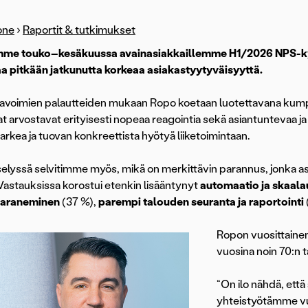
one
›
Raportit & tutkimukset
mme touko–kesäkuussa avainasiakkaillemme H1/2026 NPS-kys
a pitkään jatkunutta korkeaa asiakastyytyväisyyttä.
avoimien palautteiden mukaan Ropo koetaan luotettavana kumpp
t arvostavat erityisesti nopeaa reagointia sekä asiantuntevaa ja
arkea ja tuovan konkreettista hyötyä liiketoimintaan.
lyssä selvitimme myös, mikä on merkittävin parannus, jonka a
Vastauksissa korostui etenkin lisääntynyt
automaatio ja skaal
araneminen
(37 %),
parempi talouden seuranta ja raportointi
Ropon vuosittaine
vuosina noin 70:n ta
“On ilo nähdä, ett
yhteistyötämme vu