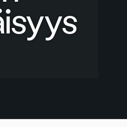
äisyys