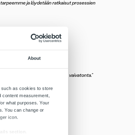
 tarpeemme ja löydetään ratkaisut prosessien
About
toksista ja muutosten hallinta on vaivatonta.”
 such as cookies to store
nd content measurement,
for what purposes. Your
es. You can change or
ger icon.
ails section
.