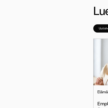
Lue
Uutis
Elämä
Empl