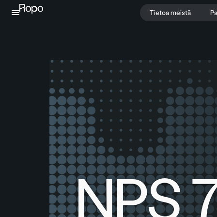
Jatka sisältöön
Tietoa meistä
Pa
NPS 7