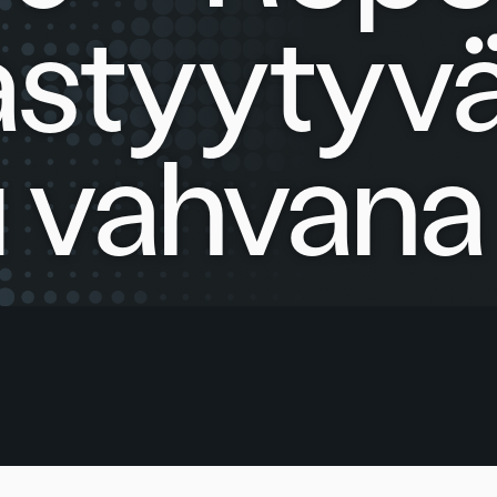
astyytyv
u vahvana