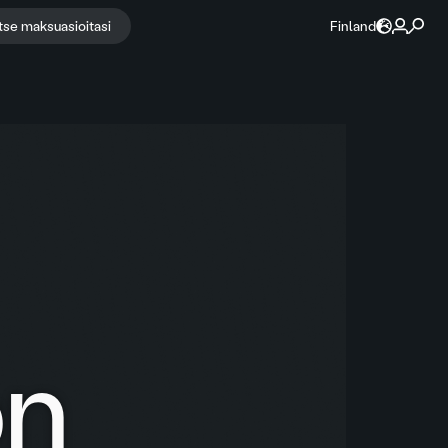
itse maksuasioitasi
Finland
on