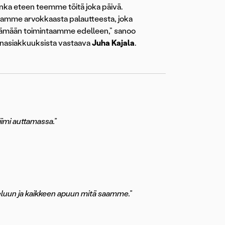
nka eteen teemme töitä joka päivä.
tamme arvokkaasta palautteesta, joka
ttämään toimintaamme edelleen,” sanoo
nasiakkuuksista vastaava
Juha Kajala
.
iimi auttamassa.”
eluun ja kaikkeen apuun mitä saamme.”