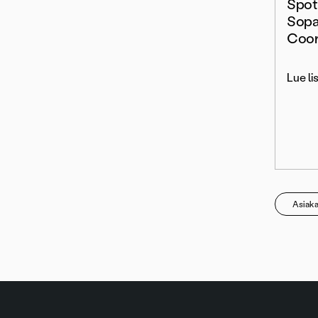
Spot
Sopa
Coor
Lue li
Asiak