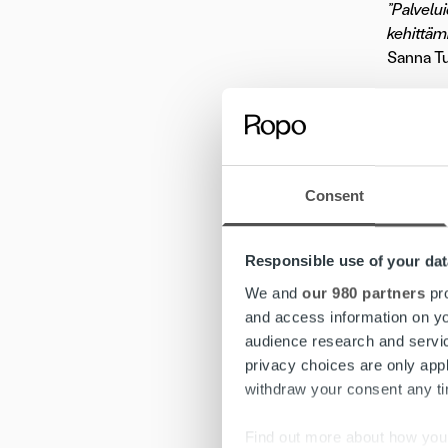
”Palvelu
kehittämi
Sanna Tu
”Homma t
Sanna Vi
”Erittäin
Consent
Jukka Ee
”Tehokas
Responsible use of your dat
Marjut K
We and
our 980 partners
pro
and access information on yo
”Hyvät k
audience research and servi
Sanna Pii
privacy choices are only app
withdraw your consent any tim
”Kiitettä
Ari Mikk
Find out more about how your