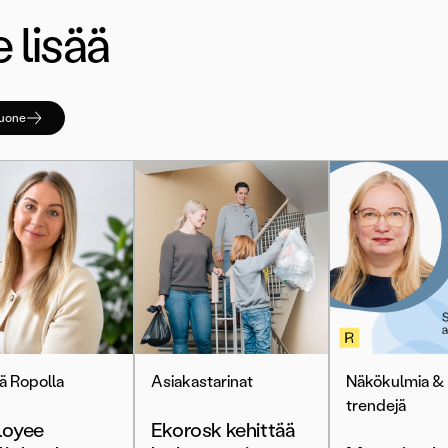
 lisää
huone
ä Ropolla
Asiakastarinat
Näkökulmia &
trendejä
oyee
Ekorosk kehittää