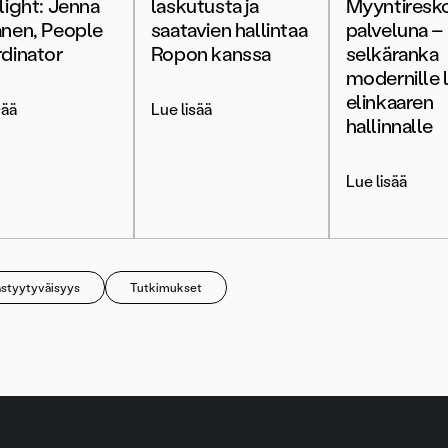
light: Jenna
laskutusta ja
Myyntiresk
nen, People
saatavien hallintaa
palveluna –
dinator
Ropon kanssa
selkäranka
modernille 
elinkaaren
sää
Lue lisää
hallinnalle
Lue lisää
astyytyväisyys
Tutkimukset