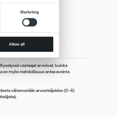
se our traffic. We also share
Marketing
ers who may combine it with
 services.
Allow all
selyssä vastaajat arvioivat, kuinka
lla on myös mahdollisuus antaa avointa
udesta vähennetään arvostelijoiden (0–6)
elijoita).