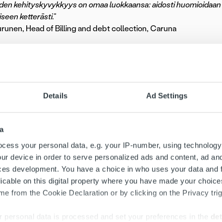
iden kehityskyvykkyys on omaa luokkaansa: aidosti huomioidaan
seen ketterästi.”
runen, Head of Billing and debt collection, Caruna
oimii.”
rkajärvi, Finance Manager, A-Katsastus
 hyvä yhteistyö jo vuosia.”
Details
Ad Settings
stilä, Liiketoimintajohtaja, ESE-verkko
, asiantunteva, luotettava. Asiakas pidetään ajan tasalla alan muu
a
innunen, Laatu- ja kehityspäällikkö, Ekokymppi
cess your personal data, e.g. your IP-number, using technology
ur device in order to serve personalized ads and content, ad a
okemukset ropolaisten palvelusta.”
ces development. You have a choice in who uses your data and 
pari, Senior Financial Advisor, A-Tuottajat
licable on this digital property where you have made your choic
e from the Cookie Declaration or by clicking on the Privacy trig
västi toimii yhteistyö.”
elä, Managing Director, Kouvolan Vesi
 personal data is processed and set your preferences in the
det