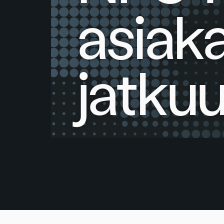
asiak
jatku