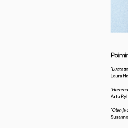
Poimin
”Luotetta
Laura Ha
”Hommat 
Arto Ry
”Olen ja
Susanne 