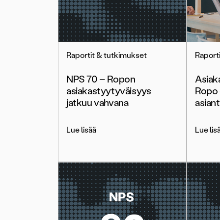
Raportit & tutkimukset
Raport
NPS 70 – Ropon
Asiak
asiakastyytyväisyys
Ropo 
jatkuu vahvana
asian
Lue lisää
Lue lis