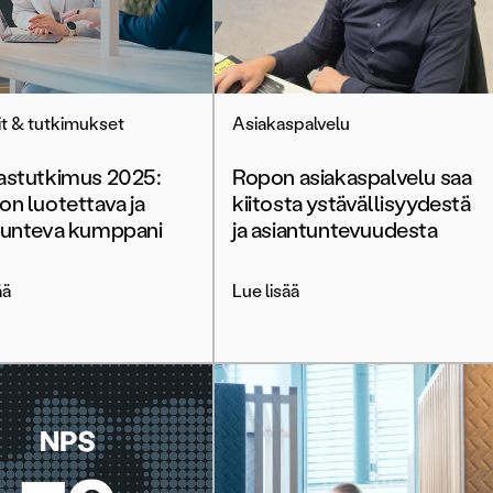
it & tutkimukset
Asiakaspalvelu
astutkimus 2025:
Ropon asiakaspalvelu saa
on luotettava ja
kiitosta ystävällisyydestä
tunteva kumppani
ja asiantuntevuudesta
ää
Lue lisää