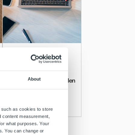
Ajankohtaista
Sähköinen laskutus:
Oletko valmis
About
hyödyntämään sen täyden
potentiaalin?
Lue lisää
 such as cookies to store
nd content measurement,
for what purposes. Your
es. You can change or