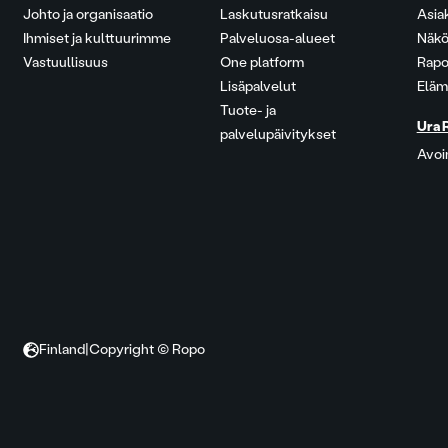
Johto ja organisaatio
Laskutusratkaisu
Asia
Ihmiset ja kulttuurimme
Palveluosa-alueet
Näkö
Vastuullisuus
One platform
Rapo
Lisäpalvelut
Eläm
Tuote- ja
Ura 
palvelupäivitykset
Avoi
Finland
|
Copyright © Ropo