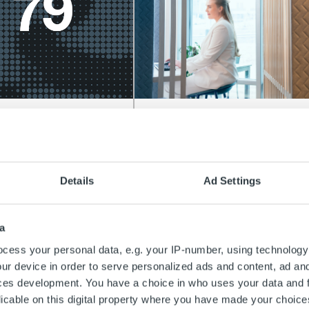
htaista
Ajankohtaista
kkaamme
Suosituimmat
ttelevat – NPS 79
asiointikanavat laskuihin
Details
Ad Settings
liittyvissä asioissa
ää
Lue lisää
a
cess your personal data, e.g. your IP-number, using technology
ur device in order to serve personalized ads and content, ad a
ces development. You have a choice in who uses your data and 
licable on this digital property where you have made your choic