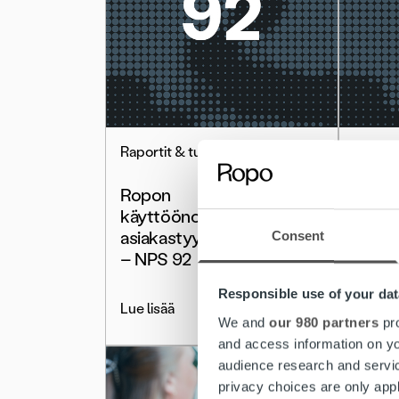
Raportit & tutkimukset
Ajanko
Ropon
Asia
käyttöönottoprojektien
suosi
asiakastyytyväisyys vahva
Consent
– NPS 92
Lue lis
Responsible use of your dat
Lue lisää
We and
our 980 partners
pro
and access information on yo
audience research and servi
privacy choices are only app