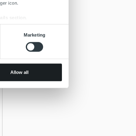
ger icon.
ails section
.
se our traffic. We also share
Marketing
ers who may combine it with
 services.
Allow all