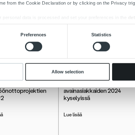
e from the Cookie Declaration or by clicking on the Privacy trig
 personal data is processed and set your preferences in the
det
e content and ads, to provide social media features and to analy
Preferences
Statistics
 our site with our social media, advertising and analytics partn
 provided to them or that they’ve collected from your use of their
it & tutkimukset
Ajankohtaista
Allow selection
n
NPS 70 Ropon
öönottoprojektien
avainasiakkaiden 2024
82
kyselyissä
ää
Lue lisää