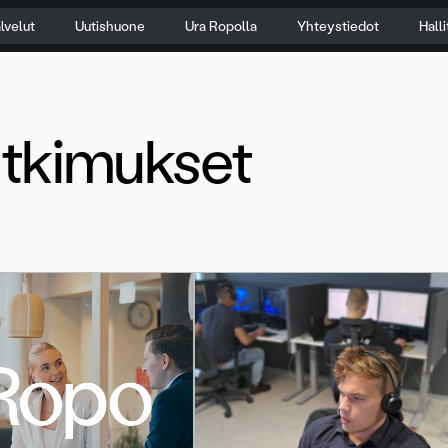
lvelut
Uutishuone
Ura Ropolla
Yhteystiedot
Hall
tkimukset