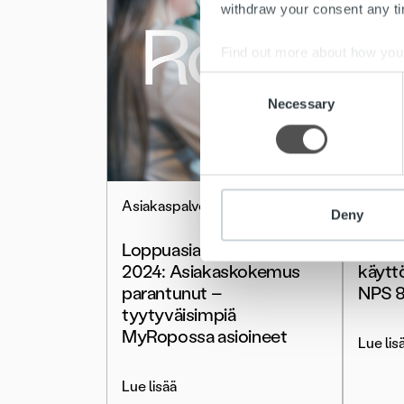
withdraw your consent any tim
Find out more about how your
Consent
We use cookies to personalis
Necessary
Selection
information about your use of
other information that you’ve
Asiakaspalvelu
Raport
Deny
Loppuasiakaskastutkimus
Ropo
2024: Asiakaskokemus
käytt
parantunut –
NPS 
tyytyväisimpiä
MyRopossa asioineet
Lue lis
Lue lisää