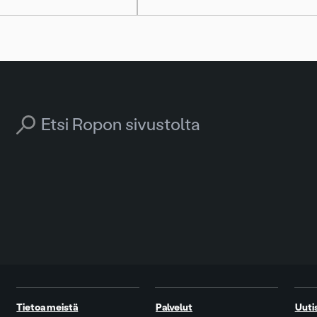
Search for:
Tietoa meistä
Palvelut
Uuti