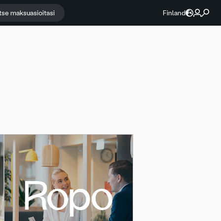
itse maksuasioitasi
Finland