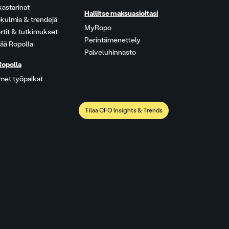
kastarinat
Hallitse maksuasioitasi
kulmia & trendejä
MyRopo
rtit & tutkimukset
Perintämenettely
ää Ropolla
Palveluhinnasto
Ropolla
met työpaikat
Tilaa CFO Insights & Trends