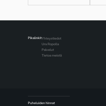
Pikalinkit
Yhteystiedot
Ura Ropolla
Palvelut
Tietoa meistä
Puheluiden hinnat