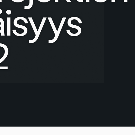
äisyys
2