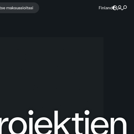
itse maksuasioitasi
Finland
rojektien