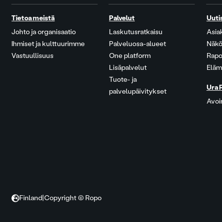
Tietoa meistä
Palvelut
Uuti
Johto ja organisaatio
Laskutusratkaisu
Asia
Ihmiset ja kulttuurimme
Palveluosa-alueet
Näkö
Vastuullisuus
One platform
Rapo
Lisäpalvelut
Eläm
Tuote- ja
Ura 
palvelupäivitykset
Avoi
Finland
|
Copyright © Ropo