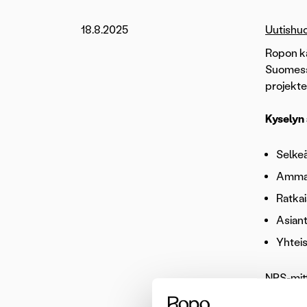
18.8.2025
Uutishu
Ropon kä
Suomessa
projekte
Kyselyn 
Selkeä
Ammatt
Ratkai
Asiant
Yhteis
NPS-mitt
käyttöön