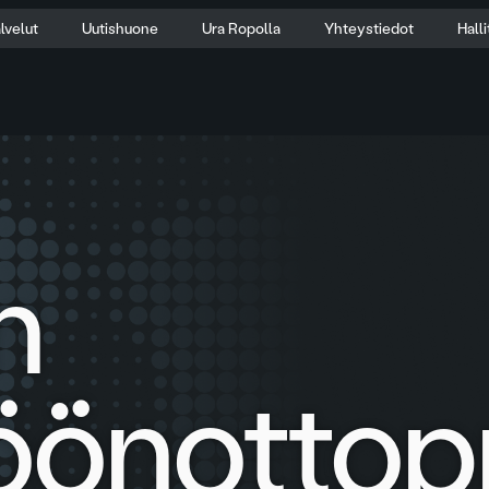
lvelut
Uutishuone
Ura Ropolla
Yhteystiedot
Hall
n
öönottop