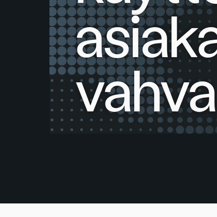
asiak
vahva