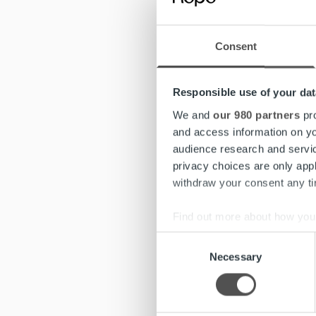
Ropoa kä
onnistum
vastausp
Consent
Käyttöön
projektit
Responsible use of your dat
avoimest
We and
our 980 partners
pro
and access information on yo
– Kuunte
audience research and servi
asiakkaa
privacy choices are only app
withdraw your consent any tim
Juuso Oi
As
Find out more about how your
Consent
We use cookies to personalis
Necessary
Selection
“Projekt
information about your use of
“Ropon pr
other information that you’ve
“Projekti
“Yhteisty