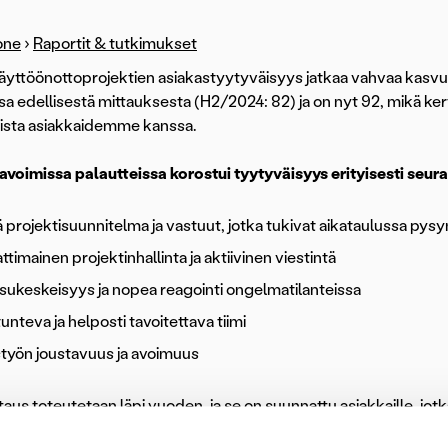
one
›
Raportit & tutkimukset
yttöönottoprojektien asiakastyytyväisyys jatkaa vahvaa kasv
 edellisestä mittauksesta (H2/2024: 82) ja on nyt 92, mikä kert
ista asiakkaidemme kanssa.
avoimissa palautteissa korostui tyytyväisyys erityisesti seuraa
 projektisuunnitelma ja vastuut, jotka tukivat aikataulussa pys
imainen projektinhallinta ja aktiivinen viestintä
sukeskeisyys ja nopea reagointi ongelmatilanteissa
unteva ja helposti tavoitettava tiimi
työn joustavuus ja avoimuus
aus toteutetaan läpi vuoden, ja se on suunnattu asiakkaille, jotka
ottoprojektin Ropon kanssa. Kyselyssä pyydetään arvioimaan, ku