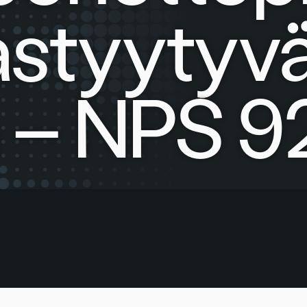
astyytyv
 – NPS 9