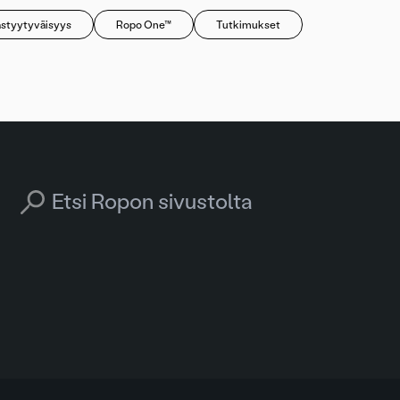
astyytyväisyys
Ropo One™
Tutkimukset
Search for: