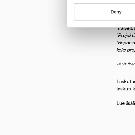
“Viikkopa
Deny
“Ongelmie
“Aktiivis
“Palvelut
“Projekti
“Ropon a
koko proj
Lähde: Ropo
Laskutu
laskutuk
Lue lisä
Palvelut