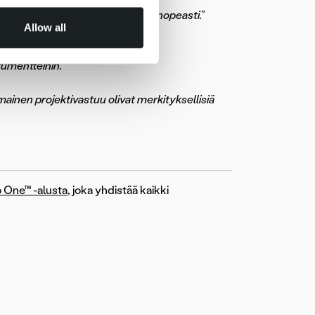
itettavissa ja vastasi kysymyksiin nopeasti.”
Allow all
teistyössä Ropon kanssa.”
npäin katsovaa.”
kumentteihin.”
mainen projektivastuu olivat merkityksellisiä
 One™ -alusta
, joka yhdistää kaikki