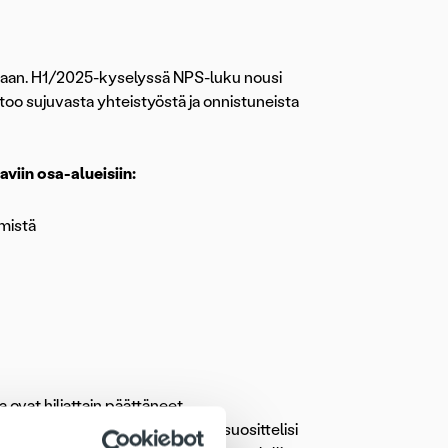
uaan. H1/2025-kyselyssä NPS-luku nousi
oo sujuvasta yhteistyöstä ja onnistuneista
viin osa-alueisiin:
ymistä
 ovat hiljattain päättäneet
inka todennäköisesti vastaaja suosittelisi