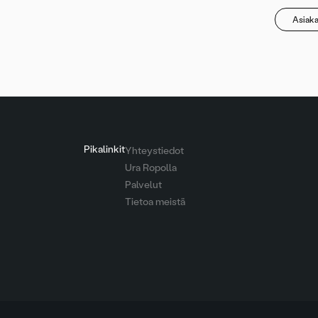
Asiak
Pikalinkit
Yhteystiedot
Ura Ropolla
Palvelut
Tietoa meistä