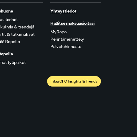
shuone
Yhteystiedot
kastarinat
Hallitse maksuasioitasi
kulmia & trendejä
MyRopo
rtit & tutkimukset
Perintämenettely
ää Ropolla
Palveluhinnasto
Ropolla
met työpaikat
Tilaa CFO Insights & Trends