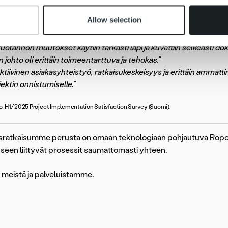
laverit Ropo-tiimin kanssa olivat onnistuneita. Tiimi oli hyvin tavo
Allow selection
n sattuessa reagoitiin todella hyvin ja saatiin asiat korjattua yh
ta ja asiakaslähtöistä yhteydenpitoa – yhteistyö oli rentoa ja etee
uotannon muutokset käytiin tarkasti läpi ja kuvattiin selkeästi do
n johto oli erittäin toimeentarttuva ja tehokas.”
ktiivinen asiakasyhteistyö, ratkaisukeskeisyys ja erittäin ammatti
ektin onnistumiselle.”
, H1/2025 Project Implementation Satisfaction Survey (Suomi).
sratkaisumme perusta on omaan teknologiaan pohjautuva
Ropo
seen liittyvät prosessit saumattomasti yhteen.
ä meistä ja palveluistamme.
Asiakastarinat