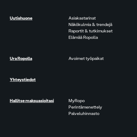
Uutishuone
Asiakastarinat
Näkökulmia & trendejä
Raportit & tutkimukset
Elämää Ropolla
Ura Ropolla
Avoimet työpaikat
Yhteystiedot
Hallitse maksuasioitasi
MyRopo
Perintämenettely
Palveluhinnasto