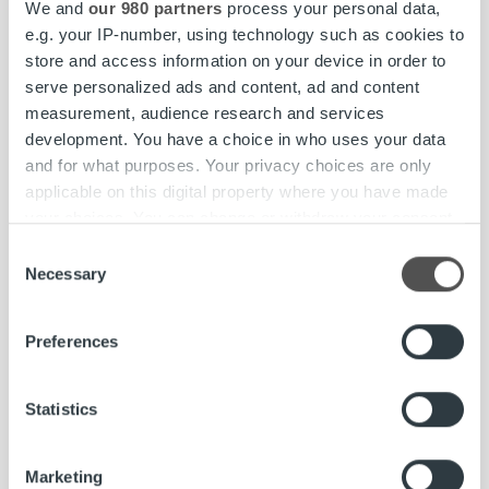
We and
our 980 partners
process your personal data,
Jos jokin asia jäi vielä askarruttamaan, voit laittaa
e.g. your IP-number, using technology such as cookies to
kysymyksesi
tällä lomakkella
. Muistathan jättää
store and access information on your device in order to
myös yhteystietosi, niin voimme palata asiaan.
serve personalized ads and content, ad and content
measurement, audience research and services
Luotonantajan vastuu
development. You have a choice in who uses your data
luottotietojen käytössä
and for what purposes. Your privacy choices are only
Onko oikein tarkistaa luottotiedot
applicable on this digital property where you have made
your choices. You can change or withdraw your consent
etukäteen, vaikka asiakas
any time from the Cookie Declaration or by clicking on
Consent
maksaisikin käyntinsä kortilla, eikä
the Privacy trigger icon.
Necessary
Selection
ole ollenkaan laskua ottamassa?
Onko EU-direktiivi kaupallisissa
Find out more about how your personal data is processed
Preferences
and set your preferences in the
details section
.
toimissa tapahtuvien
maksuviivästysten torjumisesta
We use cookies to personalise content and ads, to
Statistics
suoraan sovellettavissa
provide social media features and to analyse our traffic.
Suomessa?
We also share information about your use of our site with
Marketing
our social media, advertising and analytics partners who