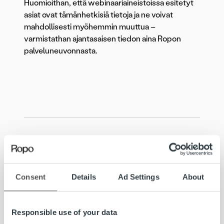
Huomioithan, että webinaariaineistoissa esitetyt
asiat ovat tämänhetkisiä tietoja ja ne voivat
mahdollisesti myöhemmin muuttua –
varmistathan ajantasaisen tiedon aina Ropon
palveluneuvonnasta.
Webinaarin Q&A
Consent
Details
Ad Settings
About
Alla olevaan osioon olemme koonneet vastauksia
webinaarissa esitettyihin kysymyksiin.
Responsible use of your data