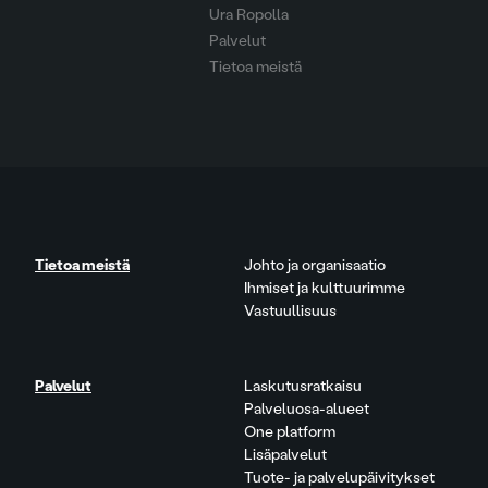
Ura Ropolla
Palvelut
Tietoa meistä
Tietoa meistä
Johto ja organisaatio
Ihmiset ja kulttuurimme
Vastuullisuus
Palvelut
Laskutusratkaisu
Palveluosa-alueet
One platform
Lisäpalvelut
Tuote- ja palvelupäivitykset