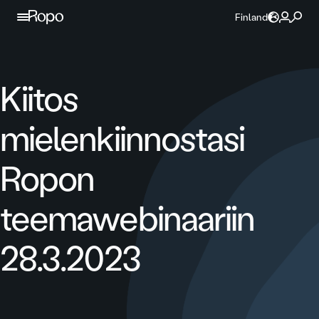
Jatka sisältöön
Finland
Kiitos
mielenkiinnostasi
Ropon
teemawebinaariin
28.3.2023