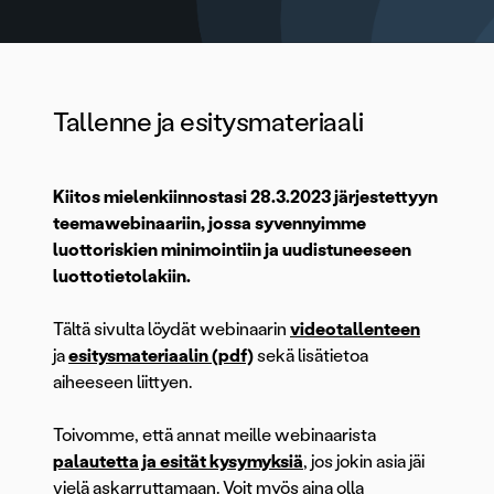
Tallenne ja esitysmateriaali
Kiitos mielenkiinnostasi 28.3.2023 järjestettyyn
teemawebinaariin, jossa syvennyimme
luottoriskien minimointiin ja uudistuneeseen
luottotietolakiin.
Tältä sivulta löydät webinaarin
videotallenteen
ja
esitysmateriaalin (pdf)
sekä lisätietoa
aiheeseen liittyen.
Toivomme, että annat meille webinaarista
palautetta ja esität kysymyksiä
, jos jokin asia jäi
vielä askarruttamaan. Voit myös aina olla