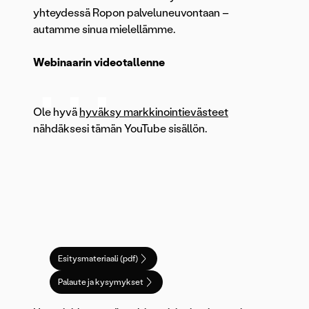
yhteydessä Ropon palveluneuvontaan –
autamme sinua mielellämme.
⋯
Webinaarin videotallenne
Ole hyvä
hyväksy markkinointievästeet
nähdäksesi tämän YouTube sisällön.
Esitysmateriaali (pdf)
Palaute ja kysymykset