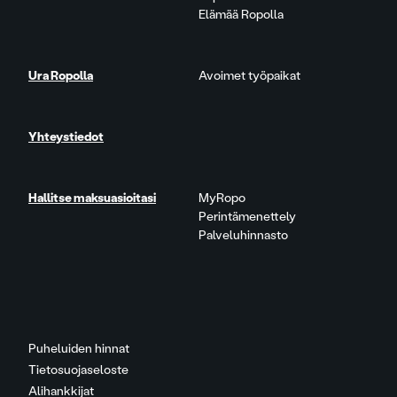
Elämää Ropolla
Ura Ropolla
Avoimet työpaikat
Yhteystiedot
Hallitse maksuasioitasi
MyRopo
Perintämenettely
Palveluhinnasto
Puheluiden hinnat
Tietosuojaseloste
Alihankkijat