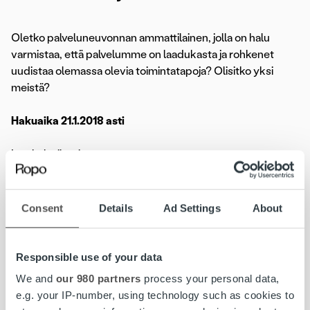
Oletko palveluneuvonnan ammattilainen, jolla on halu
varmistaa, että palvelumme on laadukasta ja rohkenet
uudistaa olemassa olevia toimintatapoja? Olisitko yksi
meistä?
Hakuaika 21.1.2018 asti
Lue koko ilmoitus»
Lasku on iloinen asia. Kun yritys saa myymästään tavarasta
Consent
Details
Ad Settings
About
tai palvelusta rahansa, pyörii yrityksen lisäksi koko
yhteiskunta. Meidän tehtävämme on huolehtia yritysten
laskutuksesta kokonaisuutena. Joka 6. Suomessa lähtevä
Responsible use of your data
lasku välitetään meidän kauttamme ja kuukausittain yli 8
We and
our 980 partners
process your personal data,
000 yritystä luottaa palveluihimme. Vahvuutemme
e.g. your IP-number, using technology such as cookies to
perustuu kykyymme kasvaa ja kehittyä yksilöinä sekä