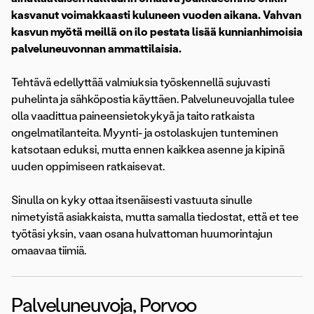
kasvanut voimakkaasti kuluneen vuoden aikana. Vahvan
kasvun myötä meillä on ilo pestata lisää kunnianhimoisia
palveluneuvonnan ammattilaisia.
Tehtävä edellyttää valmiuksia työskennellä sujuvasti
puhelinta ja sähköpostia käyttäen. Palveluneuvojalla tulee
olla vaadittua paineensietokykyä ja taito ratkaista
ongelmatilanteita. Myynti- ja ostolaskujen tunteminen
katsotaan eduksi, mutta ennen kaikkea asenne ja kipinä
uuden oppimiseen ratkaisevat.
Sinulla on kyky ottaa itsenäisesti vastuuta sinulle
nimetyistä asiakkaista, mutta samalla tiedostat, että et tee
työtäsi yksin, vaan osana hulvattoman huumorintajun
omaavaa tiimiä.
Palveluneuvoja, Porvoo