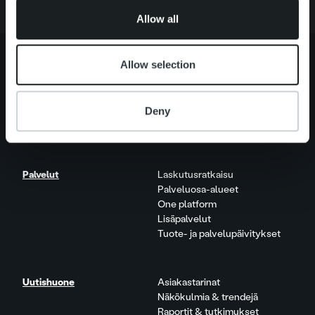
of their services.
Allow all
Allow selection
Tietoa meistä
Johto ja organisaatio
Deny
Ihmiset ja kulttuurimme
Vastuullisuus
Palvelut
Laskutusratkaisu
Palveluosa-alueet
One platform
Lisäpalvelut
Tuote- ja palvelupäivitykset
Uutishuone
Asiakastarinat
Näkökulmia & trendejä
Raportit & tutkimukset