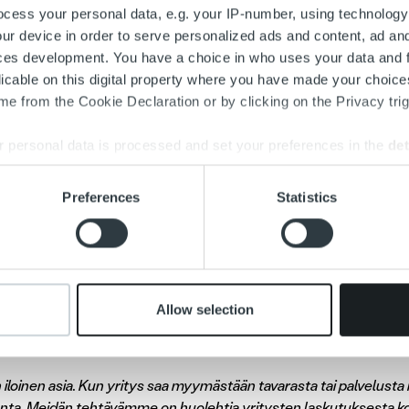
cess your personal data, e.g. your IP-number, using technology
ur device in order to serve personalized ads and content, ad a
lveluneuvoja, Porvoo
ces development. You have a choice in who uses your data and 
licable on this digital property where you have made your choic
e from the Cookie Declaration or by clicking on the Privacy trig
alveluneuvonnan ammattilainen, jolla on halu varmistaa, että p
 olevia toimintatapoja? Olisitko yksi meistä?
 personal data is processed and set your preferences in the
det
sen pääset jättämään
tästä.
(Rekrytointijärjestelmässämme saatta
e content and ads, to provide social media features and to analy
Preferences
Statistics
en jättäminen ei onnistu järjestelmän kautta, voit lähettää hak
 our site with our social media, advertising and analytics partn
pocapital.fi
)
 provided to them or that they’ve collected from your use of their
 11.4.2019 asti
Allow selection
 ilmoitus»
iloinen asia. Kun yritys saa myymästään tavarasta tai palvelusta r
nta. Meidän tehtävämme on huolehtia yritysten laskutuksesta k