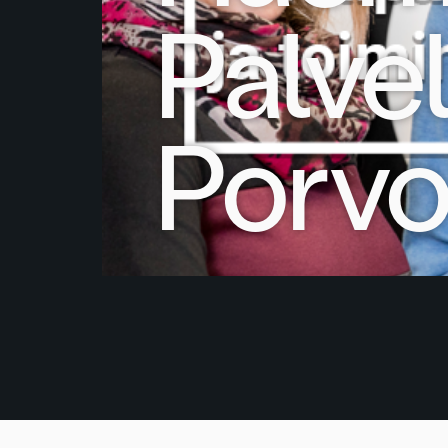
Palve
Porv