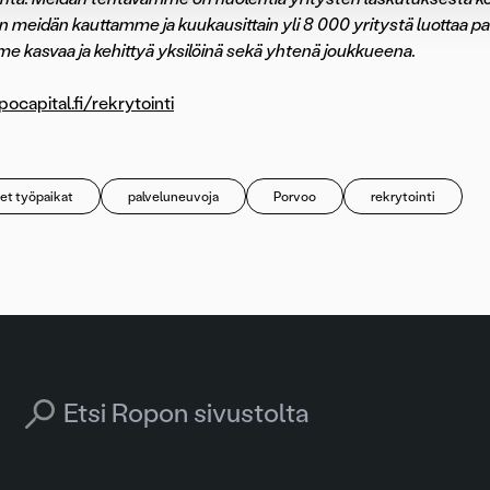
än meidän kauttamme ja kuukausittain yli 8 000 yritystä luotta
 kasvaa ja kehittyä yksilöinä sekä yhtenä joukkueena.
capital.fi/rekrytointi
et työpaikat
palveluneuvoja
Porvoo
rekrytointi
Search for: