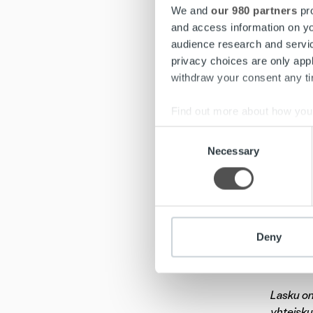
We and
our 980 partners
pro
and access information on yo
Pa
audience research and servi
privacy choices are only app
withdraw your consent any tim
Oletko p
olemassa
Find out more about how your
Consent
Hakemuk
We use cookies to personalis
Necessary
Selection
hakemuks
information about your use of
rekry@ro
other information that you’ve
Hakuaika
Deny
Lue koko
Lasku on 
yhteisku