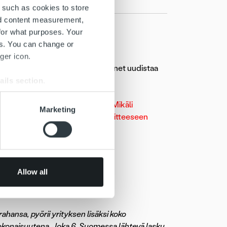
 such as cookies to store
nd content measurement,
for what purposes. Your
es. You can change or
ger icon.
alvelumme on laadukasta ja rohkenet uudistaa
ails section
.
a esiintyä tilapäisiä häiriöitä. Mikäli
se our traffic. We also share
Marketing
emuskirjeen ja ansioluettelon osoitteeseen
ers who may combine it with
 services.
Allow all
ahansa, pyörii yrityksen lisäksi koko
okonaisuutena. Joka 6. Suomessa lähtevä lasku