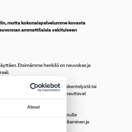
iin, mutta kokonaispalvelumme kovasta
neuvonnan ammattilaisia vakituiseen
 käyttäen. Etsimämme henkilö on neuvokas ja
aali.
 tehtävistä. Kokemus puhelintyöskentelystä tai
laskujen maailman tunteminen nopeuttavat
pimiseen ratkaisevat.
About
ja kykenet ottamaan vastuuta sinulle
mmärrät, mitä yhteen hiileen puhaltaminen ja