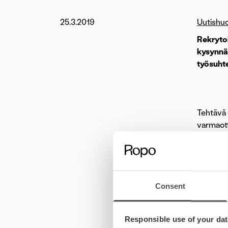
25.3.2019
Uutishu
Rekryto
kysynnäs
työsuht
Tehtävä 
varmaott
Tehtävä 
helpdesk
tehtävää
Consent
Menestyt
nimetyis
Responsible use of your dat
tiimityö