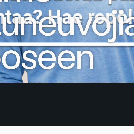
luneuvoji
ooseen