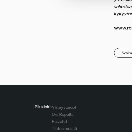
välitetä
kykyymme
www.ropo
Avoim
Pikalinkit
Yhteystiedot
Ura Ropolla
Palvelut
Tietoa meistä