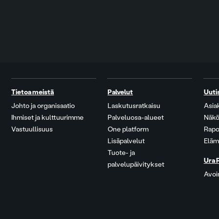
Tietoa meistä
Palvelut
Uuti
Johto ja organisaatio
Laskutusratkaisu
Asia
Ihmiset ja kulttuurimme
Palveluosa-alueet
Näkö
Vastuullisuus
One platform
Rapo
Lisäpalvelut
Eläm
Tuote- ja
Ura 
palvelupäivitykset
Avoi