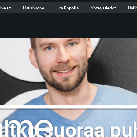
lvelut
Uutishuone
Ura Ropolla
Yhteystiedot
Hall
mme