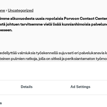
one
›
Uncategorized
imme alkuvuodesta uusia ropolaisia Porvoon Contact Center
tä johtuen tarvitsemme vielä lisää kunnianhimoisia palvelu
eeseen.
edellyttää valmiuksia työskennellä sujuvasti eri palvelukanavia
einen pulmien ratkoja, jolla on sitkeä ja periksiantamaton työmor
edellyttää aikaisempaa työkokemusta toimialalta tai vastaavista
-tyyppisestä työstä katsotaan eduksi. Lisäksi myynti- ja osto
n perehtymistä, mutta ennen kaikkea asenne ja kipinä uuden op
Details
Ad Settings
 tehtävässä varmasti, mikäli näet muutokset mahdollisuuksina 
tä asiakkaista ammattimaisella ja itsenäisellä otteella. Lisäksi y
a
skentely käytännössä tarkoittavat.