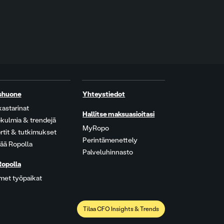
shuone
Yhteystiedot
kastarinat
Hallitse maksuasioitasi
kulmia & trendejä
MyRopo
rtit & tutkimukset
Perintämenettely
ää Ropolla
Palveluhinnasto
Ropolla
met työpaikat
Tilaa CFO Insights & Trends