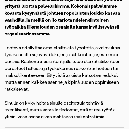
yritystä luottaa palveluihimme. Kokonaispalvelumme
kovasta kysynnästä johtuen ropolaisten joukko kasvaa
vauhdilla, ja meillä on ilo tarjota mielenkiintoinen
työpaikka liiketalouden osaajalle kansainvälistyvässä
organisaatiossamme.
Tehtävä edellyttää oma-aloitteista työotetta ja valmiuksia
työskennellä sujuvasti lukujen ja sähköisten järjestelmien
parissa. Reskontra-asiantuntijalla tulee olla rahaliikenteen
perusteet hallussa ja työkokemus reskontranhoitoon tai
maksuliikenteeseen liittyvistä asioista katsotaan eduksi,
mutta ennen kaikkea asenne ja kipinä uuden oppimiseen
ratkaisevat.
Sinulla on kyky hoitaa sinulle osoitettuja tehtäviä
itsenäisesti, mutta samalla tiedostat, että et tee työtäsi
yksin, vaan osana aivan mahtavaa reskontratiimiä!