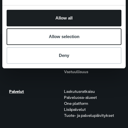
Palvelut
provided to them or that they’ve collected from your use
Tietoa meistä
of their services.
Allow all
Allow selection
Deny
Tietoa meistä
Johto ja organisaatio
Ihmiset ja kulttuurimme
Vastuullisuus
Palvelut
Laskutusratkaisu
Palveluosa-alueet
One platform
Lisäpalvelut
Tuote- ja palvelupäivitykset