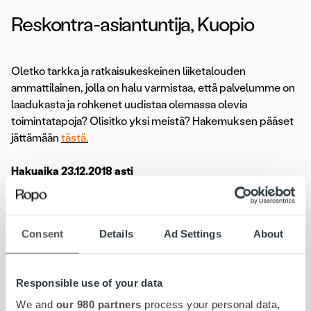
Reskontra-asiantuntija, Kuopio
Oletko tarkka ja ratkaisukeskeinen liiketalouden
ammattilainen, jolla on halu varmistaa, että palvelumme on
laadukasta ja rohkenet uudistaa olemassa olevia
toimintatapoja? Olisitko yksi meistä? Hakemuksen pääset
jättämään
tästä.
Hakuaika 23.12.2018 asti
Lue koko ilmoitus»
Consent
Details
Ad Settings
About
Lasku on iloinen asia. Kun yritys saa myymästään tavarasta
tai palvelusta rahansa, pyörii yrityksen lisäksi koko
Responsible use of your data
yhteiskunta. Meidän tehtävämme on huolehtia yritysten
laskutuksesta kokonaisuutena. Joka 6. Suomessa lähtevä
We and
our 980 partners
process your personal data,