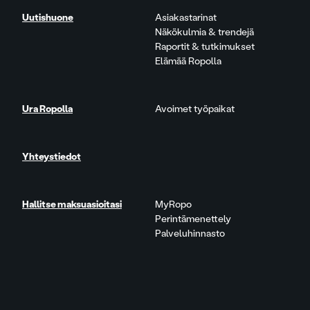
Uutishuone
Asiakastarinat
Näkökulmia & trendejä
Raportit & tutkimukset
Elämää Ropolla
Ura Ropolla
Avoimet työpaikat
Yhteystiedot
Hallitse maksuasioitasi
MyRopo
Perintämenettely
Palveluhinnasto