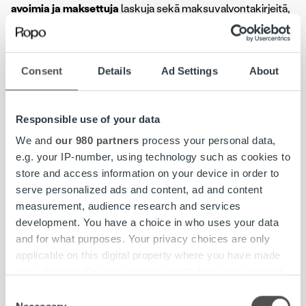
avoimia ja maksettuja
laskuja sekä maksuvalvontakirjeitä,
siirtää eräpäivää
tai
jakaa maksun osiin
. Lisäksi voit
ilmoittaa tilinumerosi
liikamaksun palautusta varten tai
valtuuttaa
toisen hoitamaan asiat puolestasi.
Consent
Details
Ad Settings
About
Henkilötiedoillasi löytyvät avoimet laskut listautuvat
aloitusnäkymään, josta voit helposti navigoida haluamasi
Responsible use of your data
laskun tietoihin. Voit myös hakea laskun tiedot
laskun
numerolla
tai maksuvalvontakirjeen
asianumerolla
ja
We and
our 980 partners
process your personal data,
MyRopo-tunnuksella
. Nämä tiedot löydät useimmiten
e.g. your IP-number, using technology such as cookies to
laskun oikeasta yläkulmasta. Klikkaamalla laskun auki, näet
store and access information on your device in order to
mitä toimenpiteitä voit laskulle itse tehdä.
serve personalized ads and content, ad and content
measurement, audience research and services
Palvelussa toimii myös Online-asiakaspalvelu, jonka
development. You have a choice in who uses your data
tavoittaa
asiakaspalvelumme aukioloaikoina
. Muina aikoina
and for what purposes. Your privacy choices are only
apunasi on chatbot.
applicable on this digital property where you have made
your choices. You can change or withdraw your consent
any time from the Cookie Declaration or by clicking on
Consent
Tarkista, löytyisikö vastaus kysymykseesi Ropon
the Privacy trigger icon.