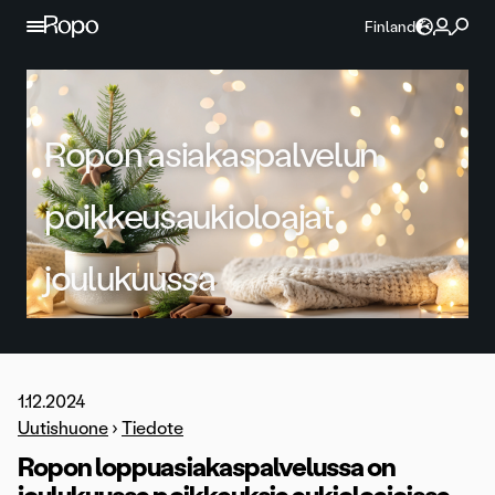
Jatka sisältöön
Finland
Ropon asiakaspalvelun
poikkeusaukioloajat
joulukuussa
1.12.2024
Uutishuone
›
Tiedote
Ropon loppuasiakaspalvelussa on