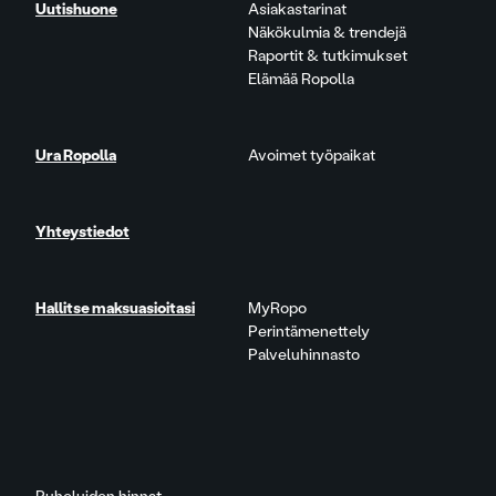
Uutishuone
Asiakastarinat
Näkökulmia & trendejä
Raportit & tutkimukset
Elämää Ropolla
Ura Ropolla
Avoimet työpaikat
Yhteystiedot
Hallitse maksuasioitasi
MyRopo
Perintämenettely
Palveluhinnasto