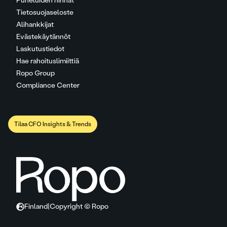
Puheluiden hinnat
Tietosuojaseloste
Alihankkijat
Evästekäytännöt
Laskutustiedot
Hae rahoituslimiittiä
Ropo Group
Compliance Center
Tilaa CFO Insights & Trends
Finland
|
Copyright © Ropo