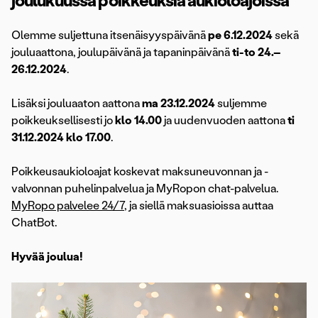
joulukuussa poikkeuksia aukioloajoissa
Olemme suljettuna itsenäisyyspäivänä
pe 6.12.2024
sekä
jouluaattona, joulupäivänä ja tapaninpäivänä
ti-to 24.–
26.12.2024
.
Lisäksi jouluaaton aattona
ma 23.12.2024
suljemme
poikkeuksellisesti jo
klo 14.00
ja uudenvuoden aattona
ti
31.12.2024
klo 17.00
.
Poikkeusaukioloajat koskevat maksuneuvonnan ja -
valvonnan puhelinpalvelua ja MyRopon chat-palvelua.
MyRopo palvelee 24/7
, ja siellä maksuasioissa auttaa
ChatBot.
Hyvää joulua!