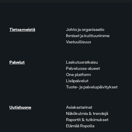
Tietoa meistä
Johto ja organisaatio
Ihmiset ja kulttuurimme
Vastuullisuus
Palvelut
Laskutusratkaisu
Palveluosa-alueet
One platform
Lisäpalvelut
Tuote- ja palvelupäivitykset
Uutishuone
Asiakastarinat
Näkökulmia & trendejä
Raportit & tutkimukset
Elämää Ropolla