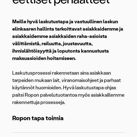
Meille hyvä laskutustapa ja vastuullinen laskun
elinkaaren hallinta tarkoittavat asiakkaidemme ja
asiakkaidemme asiakkaiden raha-asioista
välittämistä, reiluutta, joustavuutta,
ihmislähtöisyyttä ja loputonta kannustusta
maksuasioiden hoitamiseen.
Laskutusprosessi rakennetaan aina asiakkaan
tarpeiden mukaan lait, viranomaisohjeet ja parhaat
käytännöt huomioiden. Hyvä laskutustapa ohjaa
paitsi Ropon palvelutuotantoa myös asiakkaillemme
rakennettuja prosesseja.
Ropon tapa toimia