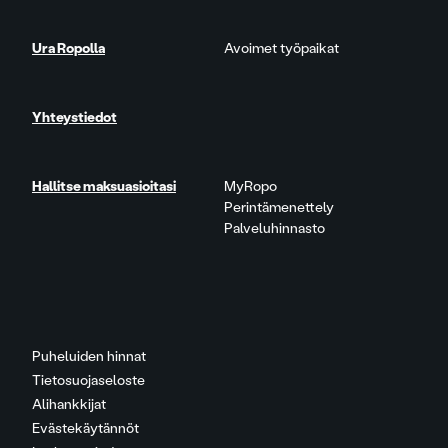
Ura Ropolla
Avoimet työpaikat
Yhteystiedot
Hallitse maksuasioitasi
MyRopo
Perintämenettely
Palveluhinnasto
Puheluiden hinnat
Tietosuojaseloste
Alihankkijat
Evästekäytännöt