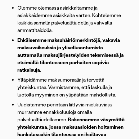
Olemme olemassa asiakkaitamme ja
asiakkaidemme asiakkaita varten. Kohtelemme
kaikkia samalla palvelualttiudella ja vahvalla
ammattitaidolla.
Ehkäisemme maksuhäiriömerkintöjä, vakavia
maksuvaikeuksia ja ylivelkaantumista
auttamalla maksujärjestelyiden tekemisessä ja
etsimällä tilanteeseen parhaiten sopivia
ratkaisuja.
Ylläpidämme maksumoraalia ja tervettä
yhteiskuntaa. Varmistamme, että laskulla ja
luotolla myyminen on ylipäätään mahdollista.
Uudistamme perintään liittyviä mielikuvia ja
murramme ennakkoluuloja omalla
palvelualttiudellamme.
Rakennamme väsymättä
yhteiskuntaa, jossa maksuasioiden hoitaminen
hankalassakin tilanteessa on ihailtavaa