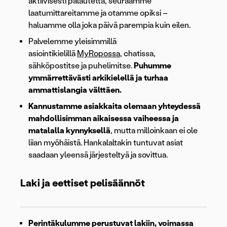
aktiivisesti palautetta, seuraamme
laatumittareitamme ja otamme opiksi –
haluamme olla joka päivä parempia kuin eilen.
Palvelemme yleisimmillä
asiointikielillä
MyRopossa
, chatissa,
sähköpostitse ja puhelimitse.
Puhumme
ymmärrettävästi arkikielellä ja turhaa
ammattislangia välttäen.
Kannustamme asiakkaita olemaan yhteydessä
mahdollisimman aikaisessa vaiheessa ja
matalalla kynnyksellä
, mutta milloinkaan ei ole
liian myöhäistä. Hankalaltakin tuntuvat asiat
saadaan yleensä järjesteltyä ja sovittua.
Laki ja eettiset pelisäännöt
Perintäkulumme perustuvat lakiin, voimassa