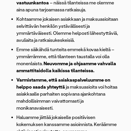
vastuunkantoa
– näissä tilanteissa me olemme
aina apuna tarjoamassa ratkaisuja.
Kohtaamme jokaisen asiakkaan ja maksuasioitaan
selvittävän henkilön ystävällisesti ja
ymmärtäväisesti. Olemme helposti lähestyttäviä,
avuliaita ja ratkaisukeskeisiä.
Emme säikähdä tunteita emmekä kovaa kieltä –
ymmärrämme, että tilanteen taustalla voi olla
monenlaista.
Neuvomme ja ohjaamme vahvalla
ammattitaidolla kaikissa tilanteissa.
Varmistamme, että asiakaspalveluumme on
helppo saada yhteyttä
ja maksuasioita voi hoitaa
asiakkaalle parhaiten sopivana ajankohtana
mahdollisimman vaivattomasti ja
monikanavaisesti.
Haluamme jättää jokaiselle positiivisen
kokemuksen kanssamme asioinnista. Keräämme