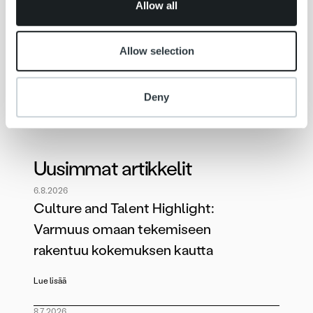
Olemme sitoutuneet
kuluttaja-asiamiehen
Allow all
linjauksiin hyvästä perintätavasta
kuluttajaperinnässä
ja
Suomen Perimistoimistojen
Liiton vastuullisen perinnän pelisääntöihin
.
Allow selection
Rakennamme yhdessä alan parhaita käytäntöjä.
Deny
Uusimmat artikkelit
6.8.2026
Culture and Talent Highlight:
Varmuus omaan tekemiseen
rakentuu kokemuksen kautta
Lue lisää
8.7.2026