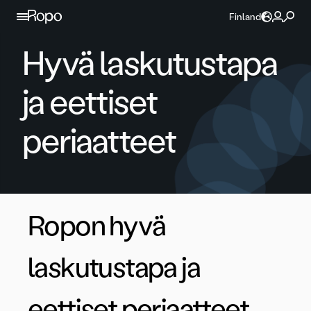
Jatka sisältöön
Finland
Hyvä laskutustapa
ja eettiset
periaatteet
Ropon hyvä
laskutustapa ja
eettiset periaatteet