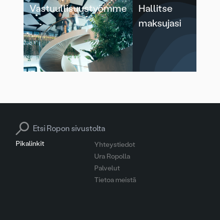
Vastuullisuustyömme
Hallitse
maksujasi
Search for:
Pikalinkit
Yhteystiedot
Ura Ropolla
Palvelut
Tietoa meistä