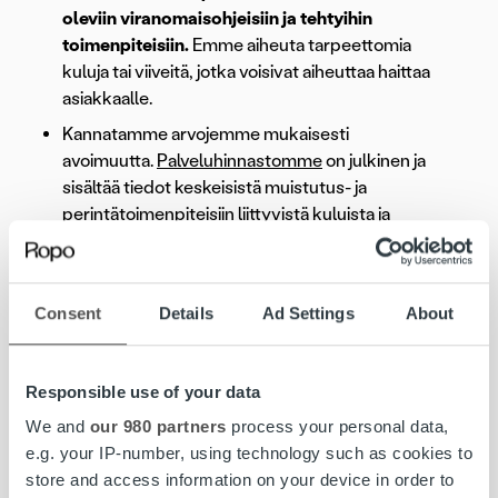
oleviin viranomaisohjeisiin ja tehtyihin
toimenpiteisiin.
Emme aiheuta tarpeettomia
kuluja tai viiveitä, jotka voisivat aiheuttaa haittaa
asiakkaalle.
Kannatamme arvojemme mukaisesti
avoimuutta.
Palveluhinnastomme
on julkinen ja
sisältää tiedot keskeisistä muistutus- ja
perintätoimenpiteisiin liittyvistä kuluista ja
palvelumaksuista.
Emme ota toimeksiantoja kulutusluotto- /
pikavippiyhtiöiltä tai muilta yrityksiltä, joiden
Consent
Details
Ad Settings
About
toiminta merkittävästi lisää ylivelkaantumisen ja
velkaongelmien riskiä.
Emme peri vanhentuneita, riitautettuja tai
Responsible use of your data
perusteettomaksi tietämiämme saatavia.
We and
our 980 partners
process your personal data,
Edellytämme, että asiakasta on muistutettu
e.g. your IP-number, using technology such as cookies to
maksamisesta ennen erääntyneen laskun
store and access information on your device in order to