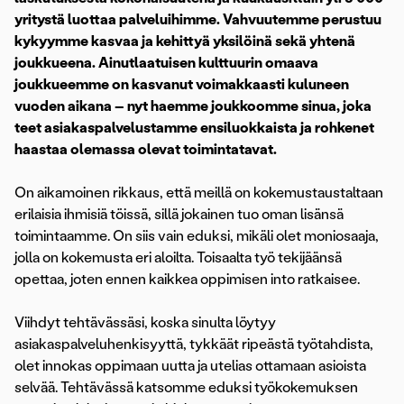
yritystä luottaa palveluihimme. Vahvuutemme perustuu
kykyymme kasvaa ja kehittyä yksilöinä sekä yhtenä
joukkueena. Ainutlaatuisen kulttuurin omaava
joukkueemme on kasvanut voimakkaasti kuluneen
vuoden aikana – nyt haemme joukkoomme sinua, joka
teet asiakaspalvelustamme ensiluokkaista ja rohkenet
haastaa olemassa olevat toimintatavat.
On aikamoinen rikkaus, että meillä on kokemustaustaltaan
erilaisia ihmisiä töissä, sillä jokainen tuo oman lisänsä
toimintaamme. On siis vain eduksi, mikäli olet moniosaaja,
jolla on kokemusta eri aloilta. Toisaalta työ tekijäänsä
opettaa, joten ennen kaikkea oppimisen into ratkaisee.
Viihdyt tehtävässäsi, koska sinulta löytyy
asiakaspalveluhenkisyyttä, tykkäät ripeästä työtahdista,
olet innokas oppimaan uutta ja utelias ottamaan asioista
selvää. Tehtävässä katsomme eduksi työkokemuksen