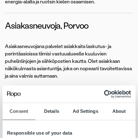
energia-alalta ja ruotsin kielen osaamisen.
Asiakasneuvoja, Porvoo
Asiakasneuvojana palvelet asiakkaita laskutus- ja
perintäasioissa tiimisi vastuualueelle kuuluvien
puhelinlinjojen ja sähköpostien kautta. Olet asiakkaan
näkökulmasta asiantuntija, joka on nopeasti tavoitettavissa
ja aina valmis auttamaan.
Hakuaika 11.4.2018 asti
Lue koko ilmoitus»
Consent
Details
Ad Settings
About
Lasku on iloinen asia. Kun yritys saa myymästään tavarasta
Responsible use of your data
tai palvelusta rahansa, pyörii yrityksen lisäksi koko