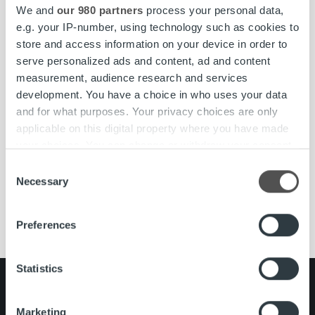
yhteiskunta. Meidän tehtävämme on huolehtia yritysten
We and
our 980 partners
process your personal data,
laskutuksesta kokonaisuutena. Joka 6. Suomessa lähtevä
e.g. your IP-number, using technology such as cookies to
lasku välitetään meidän kauttamme ja kuukausittain yli 8
store and access information on your device in order to
000 yritystä luottaa palveluihimme. Vahvuutemme
serve personalized ads and content, ad and content
perustuu kykyymme kasvaa ja kehittyä yksilöinä sekä
measurement, audience research and services
yhtenä joukkueena.
development. You have a choice in who uses your data
and for what purposes. Your privacy choices are only
www.ropocapital.fi/rekrytointi
applicable on this digital property where you have made
your choices. You can change or withdraw your consent
any time from the Cookie Declaration or by clicking on
Consent
the Privacy trigger icon.
Necessary
Selection
asiakasneuvoja
Avoimet työpaikat
Porvoo
rekrytointi
Find out more about how your personal data is processed
Preferences
and set your preferences in the
details section
.
We use cookies to personalise content and ads, to
Statistics
provide social media features and to analyse our traffic.
Search for:
We also share information about your use of our site with
Marketing
our social media, advertising and analytics partners who