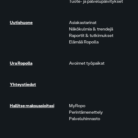
Tuote- ja palvelupäivitykset
Uutishuone
Asiakastarinat
Näkökulmia & trendejä
Raportit & tutkimukset
Elämää Ropolla
Ura Ropolla
Avoimet työpaikat
Yhteystiedot
Hallitse maksuasioitasi
MyRopo
Perintämenettely
Palveluhinnasto