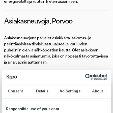
energia-alalta ja ruotsin kielen osaamisen.
Asiakasneuvoja, Porvoo
Asiakasneuvojana palvelet asiakkaita laskutus- ja
perintäasioissa tiimisi vastuualueelle kuuluvien
puhelinlinjojen ja sähköpostien kautta. Olet asiakkaan
näkökulmasta asiantuntija, joka on nopeasti tavoitettavissa
ja aina valmis auttamaan.
Hakuaika 21.7.2018 asti
Lue koko ilmoitus»
Consent
Details
Ad Settings
About
Lasku on iloinen asia. Kun yritys saa myymästään tavarasta
Responsible use of your data
tai palvelusta rahansa, pyörii yrityksen lisäksi koko