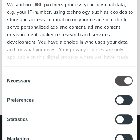
yhteiskunta. Meidän tehtävämme on huolehtia yritysten
We and
our 980 partners
process your personal data,
laskutuksesta kokonaisuutena. Joka 6. Suomessa lähtevä
e.g. your IP-number, using technology such as cookies to
lasku välitetään meidän kauttamme ja kuukausittain yli 8
store and access information on your device in order to
000 yritystä luottaa palveluihimme. Vahvuutemme
serve personalized ads and content, ad and content
perustuu kykyymme kasvaa ja kehittyä yksilöinä sekä
measurement, audience research and services
yhtenä joukkueena.
development. You have a choice in who uses your data
and for what purposes. Your privacy choices are only
www.ropocapital.fi/rekrytointi
applicable on this digital property where you have made
your choices. You can change or withdraw your consent
any time from the Cookie Declaration or by clicking on
Consent
the Privacy trigger icon.
Necessary
Selection
asiakasneuvoja
Avoimet työpaikat
Porvoo
rekrytointi
Find out more about how your personal data is processed
Preferences
and set your preferences in the
details section
.
We use cookies to personalise content and ads, to
Statistics
provide social media features and to analyse our traffic.
Search for:
We also share information about your use of our site with
Marketing
our social media, advertising and analytics partners who