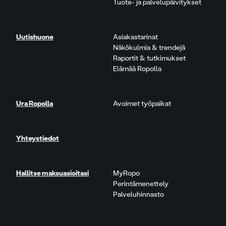
Tuote- ja palvelupäivitykset
Uutishuone
Asiakastarinat
Näkökulmia & trendejä
Raportit & tutkimukset
Elämää Ropolla
Ura Ropolla
Avoimet työpaikat
Yhteystiedot
Hallitse maksuasioitasi
MyRopo
Perintämenettely
Palveluhinnasto