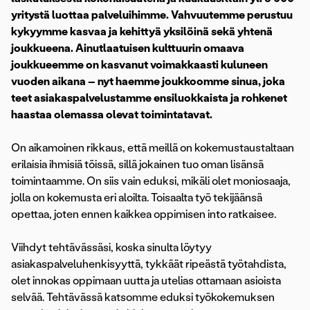
yritystä luottaa palveluihimme. Vahvuutemme perustuu
kykyymme kasvaa ja kehittyä yksilöinä sekä yhtenä
joukkueena. Ainutlaatuisen kulttuurin omaava
joukkueemme on kasvanut voimakkaasti kuluneen
vuoden aikana – nyt haemme joukkoomme sinua, joka
teet asiakaspalvelustamme ensiluokkaista ja rohkenet
haastaa olemassa olevat toimintatavat.
On aikamoinen rikkaus, että meillä on kokemustaustaltaan
erilaisia ihmisiä töissä, sillä jokainen tuo oman lisänsä
toimintaamme. On siis vain eduksi, mikäli olet moniosaaja,
jolla on kokemusta eri aloilta. Toisaalta työ tekijäänsä
opettaa, joten ennen kaikkea oppimisen into ratkaisee.
Viihdyt tehtävässäsi, koska sinulta löytyy
asiakaspalveluhenkisyyttä, tykkäät ripeästä työtahdista,
olet innokas oppimaan uutta ja utelias ottamaan asioista
selvää. Tehtävässä katsomme eduksi työkokemuksen