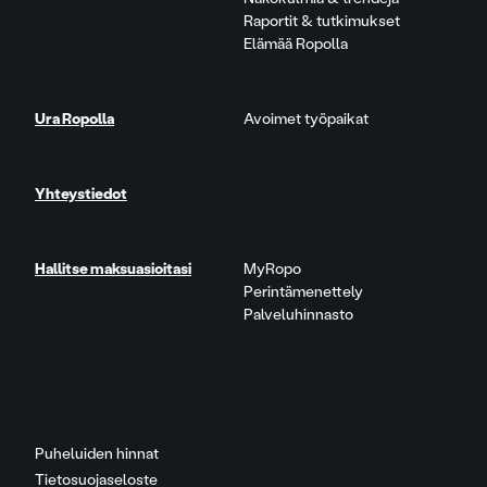
Raportit & tutkimukset
Elämää Ropolla
Ura Ropolla
Avoimet työpaikat
Yhteystiedot
Hallitse maksuasioitasi
MyRopo
Perintämenettely
Palveluhinnasto
Puheluiden hinnat
Tietosuojaseloste