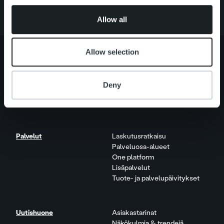
of their services.
Allow all
Allow selection
Tietoa meistä
Johto ja organisaatio
Deny
Ihmiset ja kulttuurimme
Vastuullisuus
Palvelut
Laskutusratkaisu
Palveluosa-alueet
One platform
Lisäpalvelut
Tuote- ja palvelupäivitykset
Uutishuone
Asiakastarinat
Näkökulmia & trendejä