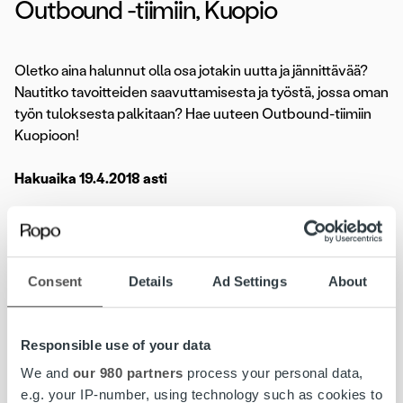
Outbound -tiimiin, Kuopio
Oletko aina halunnut olla osa jotakin uutta ja jännittävää?
Nautitko tavoitteiden saavuttamisesta ja työstä, jossa oman
työn tuloksesta palkitaan? Hae uuteen Outbound-tiimiin
Kuopioon!
Hakuaika 19.4.2018 asti
Lue koko ilmoitus»
Consent
Details
Ad Settings
About
Lasku on iloinen asia. Kun yritys saa myymästään tavarasta
tai palvelusta rahansa, pyörii yrityksen lisäksi koko
yhteiskunta. Meidän tehtävämme on huolehtia yritysten
Responsible use of your data
laskutuksesta kokonaisuutena. Joka 6. Suomessa lähtevä
lasku välitetään meidän kauttamme ja kuukausittain yli 8
We and
our 980 partners
process your personal data,
000 yritystä luottaa palveluihimme. Vahvuutemme
e.g. your IP-number, using technology such as cookies to