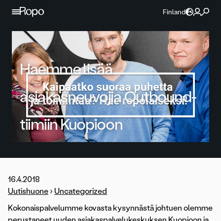
Jatka sisältöön
Finland
Haemme lisää
asiakasneuvojia Outbound-
tiimiin Kuopioon
16.4.2018
Uutishuone
›
Uncategorized
Kokonaispalvelumme kovasta kysynnästä johtuen olemme
perustaneet uuden asiakaspalvelukeskuksen Kuopioon ja