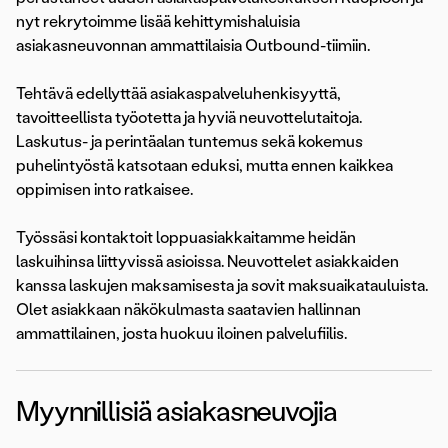
nyt rekrytoimme lisää kehittymishaluisia
asiakasneuvonnan ammattilaisia Outbound-tiimiin.
Tehtävä edellyttää asiakaspalveluhenkisyyttä,
tavoitteellista työotetta ja hyviä neuvottelutaitoja.
Laskutus- ja perintäalan tuntemus sekä kokemus
puhelintyöstä katsotaan eduksi, mutta ennen kaikkea
oppimisen into ratkaisee.
Työssäsi kontaktoit loppuasiakkaitamme heidän
laskuihinsa liittyvissä asioissa. Neuvottelet asiakkaiden
kanssa laskujen maksamisesta ja sovit maksuaikatauluista.
Olet asiakkaan näkökulmasta saatavien hallinnan
ammattilainen, josta huokuu iloinen palvelufiilis.
Myynnillisiä asiakasneuvojia