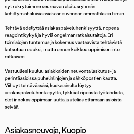
nyt rekrytoimme seuraavan aloitusryhmän
kehittymishaluisia asiakasneuvonnan ammattilaisia tiimiin.
Tehtävä edellyttää asiakaspalveluhenkisyyttä, nopeaa
reagointikykyä ja hyviä ongelmanratkaisutaitoja. Eri
toimialojen tuntemus ja kokemus vastaavista tehtävistä
katsotaan eduksi, mutta ennen kaikkea oppimisen into
ratkaisee.
Vastuullesi kuuluu asiakkaiden neuvonta laskutus- ja
perintäasioissa puhelinlinjojen ja sähköpostien kautta.
Viihdyt tehtävässäsi, koska sinulta löytyy
asiakaspalveluhenkisyyttä, tykkäät ripeästä työtahdista,
olet innokas oppimaan uutta ja utelias ottamaan asioista
selvää.
Asiakasneuvoja, Kuopio