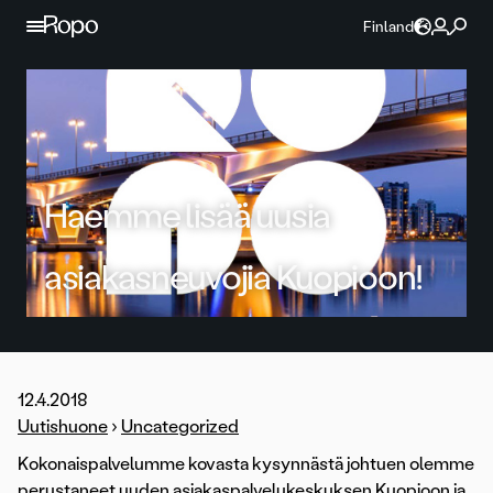
Jatka sisältöön
Finland
Haemme lisää uusia
asiakasneuvojia Kuopioon!
12.4.2018
Uutishuone
›
Uncategorized
Kokonaispalvelumme kovasta kysynnästä johtuen olemme
perustaneet uuden asiakaspalvelukeskuksen Kuopioon ja