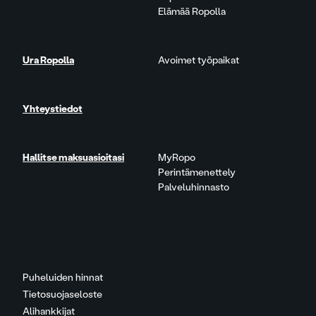
Elämää Ropolla
Ura Ropolla
Avoimet työpaikat
Yhteystiedot
Hallitse maksuasioitasi
MyRopo
Perintämenettely
Palveluhinnasto
Puheluiden hinnat
Tietosuojaseloste
Alihankkijat