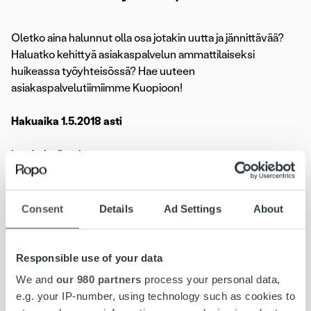
Oletko aina halunnut olla osa jotakin uutta ja jännittävää?
Haluatko kehittyä asiakaspalvelun ammattilaiseksi
huikeassa työyhteisössä? Hae uuteen
asiakaspalvelutiimiimme Kuopioon!
Hakuaika 1.5.2018 asti
Lue koko ilmoitus»
Lasku on iloinen asia. Kun yritys saa myymästään tavarasta
Consent
Details
Ad Settings
About
tai palvelusta rahansa, pyörii yrityksen lisäksi koko
yhteiskunta. Meidän tehtävämme on huolehtia yritysten
laskutuksesta kokonaisuutena. Joka 6. Suomessa lähtevä
Responsible use of your data
lasku välitetään meidän kauttamme ja kuukausittain yli 8
We and
our 980 partners
process your personal data,
000 yritystä luottaa palveluihimme. Vahvuutemme
e.g. your IP-number, using technology such as cookies to
perustuu kykyymme kasvaa ja kehittyä yksilöinä sekä