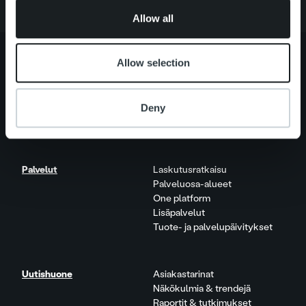
of their services.
Allow all
Allow selection
Tietoa meistä
Johto ja organisaatio
Deny
Ihmiset ja kulttuurimme
Vastuullisuus
Palvelut
Laskutusratkaisu
Palveluosa-alueet
One platform
Lisäpalvelut
Tuote- ja palvelupäivitykset
Uutishuone
Asiakastarinat
Näkökulmia & trendejä
Raportit & tutkimukset