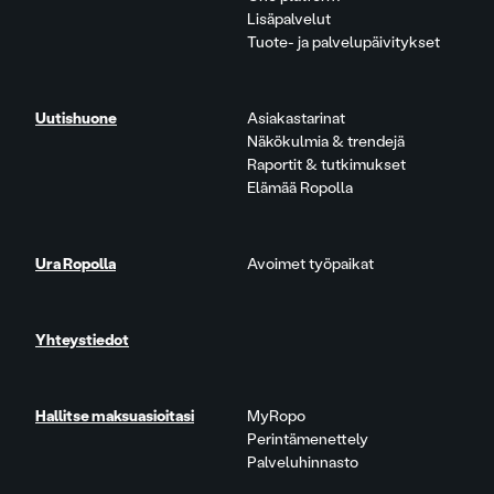
Lisäpalvelut
Tuote- ja palvelupäivitykset
Uutishuone
Asiakastarinat
Näkökulmia & trendejä
Raportit & tutkimukset
Elämää Ropolla
Ura Ropolla
Avoimet työpaikat
Yhteystiedot
Hallitse maksuasioitasi
MyRopo
Perintämenettely
Palveluhinnasto