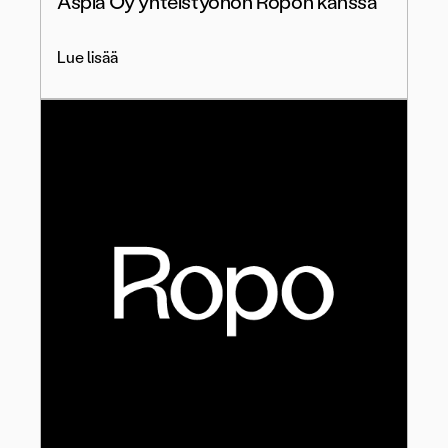
Aspia Oy yhteistyöhön Ropon kanssa
Lue lisää