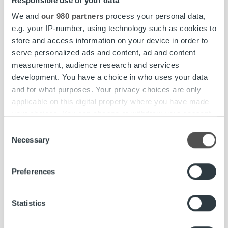
Responsible use of your data
We and
our 980 partners
process your personal data,
e.g. your IP-number, using technology such as cookies to
store and access information on your device in order to
Ajankohtaista
serve personalized ads and content, ad and content
Velkasaldon muutoksista ei lähetetä
measurement, audience research and services
enää erillistä kirjettä
development. You have a choice in who uses your data
and for what purposes. Your privacy choices are only
applicable on this digital property where you have made
Lue lisää
your choices. You can change or withdraw your consent
any time from the Cookie Declaration or by clicking on
Consent
the Privacy trigger icon.
Necessary
Selection
Find out more about how your personal data is processed
Preferences
and set your preferences in the
details section
.
We use cookies to personalise content and ads, to
Statistics
provide social media features and to analyse our traffic.
We also share information about your use of our site with